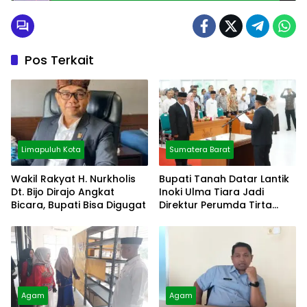
Pos Terkait
Limapuluh Kota
Sumatera Barat
Wakil Rakyat H. Nurkholis
Bupati Tanah Datar Lantik
Dt. Bijo Dirajo Angkat
Inoki Ulma Tiara Jadi
Bicara, Bupati Bisa Digugat
Direktur Perumda Tirta
Alami
Agam
Agam