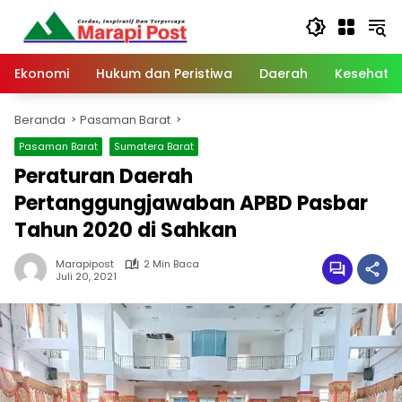
Langsung
ke
konten
Ekonomi
Hukum dan Peristiwa
Daerah
Kesehata
Beranda
Pasaman Barat
Pasaman Barat
Sumatera Barat
Peraturan Daerah
Pertanggungjawaban APBD Pasbar
Tahun 2020 di Sahkan
Marapipost
2 Min Baca
Juli 20, 2021