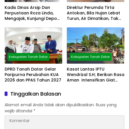
Kadis Dinas Arsip Dan
Direktur Perumda Tirta
Perpustaan Roza Linda,
Antokan, Bila Hujan Lebat
Mengajak, Kunjungi Depo
Turun, Air Dimatikan, Tak
Arsip
Bisa Diolah
Kabupaten Tanah Datar
Kabupaten Tanah Datar
DPRD Tanah Datar Gelar
Kasat Lantas IPTU
Paripurna Perubahan KUA
Wendrizal S.H; Berikan Rasa
2026 dan PPAS Tahun 2027
Aman Intensifkan Giat
Preventif Pagi
Tinggalkan Balasan
Alamat email Anda tidak akan dipublikasikan.
Ruas yang
wajib ditandai
*