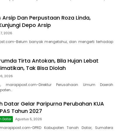
s Arsip Dan Perpustaan Roza Linda,
Kunjungi Depo Arsip
7, 2026
ost.com-Belum banyak mengetahui, dan mengerti terhadap
rumda Tirta Antokan, Bila Hujan Lebat
Dimatikan, Tak Bisa Diolah
 6, 2026
, marapipost.com-Direktur Perusahaan Umum Daerah
paten…
 Datar Gelar Paripurna Perubahan KUA
PPAS Tahun 2027
h Datar
Agustus 5, 2026
marapipost.com-DPRD Kabupaten Tanah Datar, Sumatera