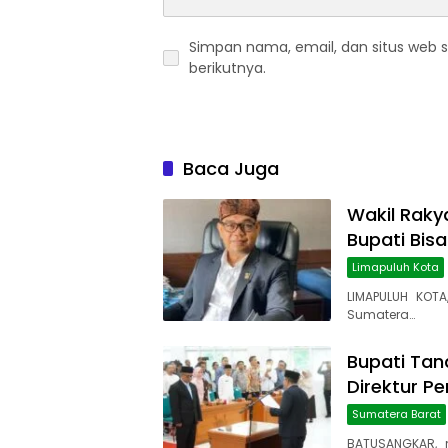
Simpan nama, email, dan situs web 
berikutnya.
Baca Juga
Wakil Rakya
Bupati Bis
Limapuluh Kota
LIMAPULUH KOTA
Sumatera…
Bupati Tana
Direktur P
Sumatera Barat
BATUSANGKAR, 