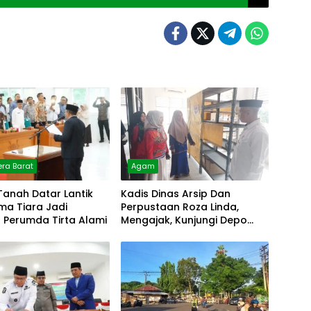
ra Barat
Agam
Tanah Datar Lantik
Kadis Dinas Arsip Dan
lma Tiara Jadi
Perpustaan Roza Linda,
r Perumda Tirta Alami
Mengajak, Kunjungi Depo
Arsip