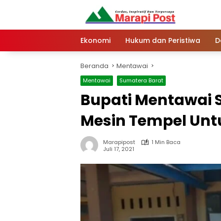
Langsung
ke
konten
Ekonomi
Hukum dan Peristiwa
D
Beranda
Mentawai
Mentawai
Sumatera Barat
Bupati Mentawai
Mesin Tempel Unt
Marapipost
1 Min Baca
Juli 17, 2021