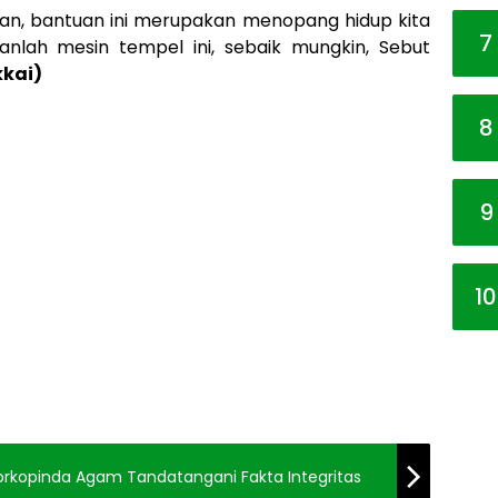
an, bantuan ini merupakan menopang hidup kita
7
anlah mesin tempel ini, sebaik mungkin, Sebut
kkai)
8
9
10
orkopinda Agam Tandatangani Fakta Integritas