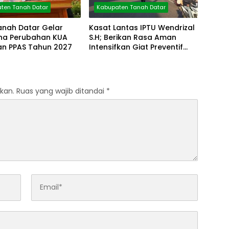
ten Tanah Datar
Kabupaten Tanah Datar
anah Datar Gelar
Kasat Lantas IPTU Wendrizal
rna Perubahan KUA
S.H; Berikan Rasa Aman
an PPAS Tahun 2027
Intensifkan Giat Preventif
Pagi
kan.
Ruas yang wajib ditandai
*