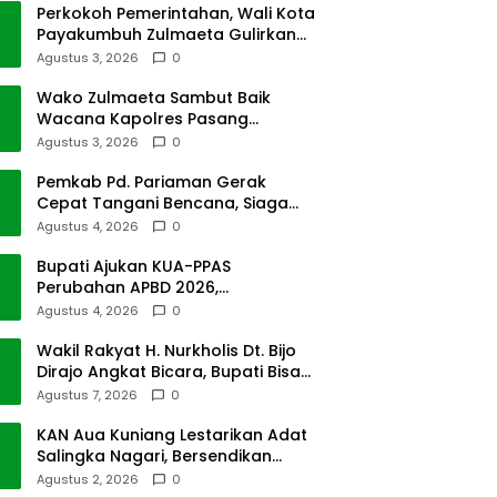
Perkokoh Pemerintahan, Wali Kota
Payakumbuh Zulmaeta Gulirkan
Jabatan
Agustus 3, 2026
0
Wako Zulmaeta Sambut Baik
Wacana Kapolres Pasang
Kamera Pantau Lalin
Agustus 3, 2026
0
Pemkab Pd. Pariaman Gerak
Cepat Tangani Bencana, Siaga
Cuaca Ekstrem
Agustus 4, 2026
0
Bupati Ajukan KUA-PPAS
Perubahan APBD 2026,
Pendapatan Pasbar Naik 15
Agustus 4, 2026
0
Persen
Wakil Rakyat H. Nurkholis Dt. Bijo
Dirajo Angkat Bicara, Bupati Bisa
Digugat
Agustus 7, 2026
0
KAN Aua Kuniang Lestarikan Adat
Salingka Nagari, Bersendikan
Kitabullah
Agustus 2, 2026
0