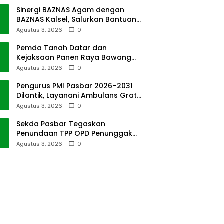
Sinergi BAZNAS Agam dengan
BAZNAS Kalsel, Salurkan Bantuan
Bencana Alam
Agustus 3, 2026
0
Pemda Tanah Datar dan
Kejaksaan Panen Raya Bawang
Merah di Sawah Tangah
Agustus 2, 2026
0
Pengurus PMI Pasbar 2026–2031
Dilantik, Layanani Ambulans Gratis
ke Padang
Agustus 3, 2026
0
Sekda Pasbar Tegaskan
Penundaan TPP OPD Penunggak
Pajak Kendaraan Dinas
Agustus 3, 2026
0