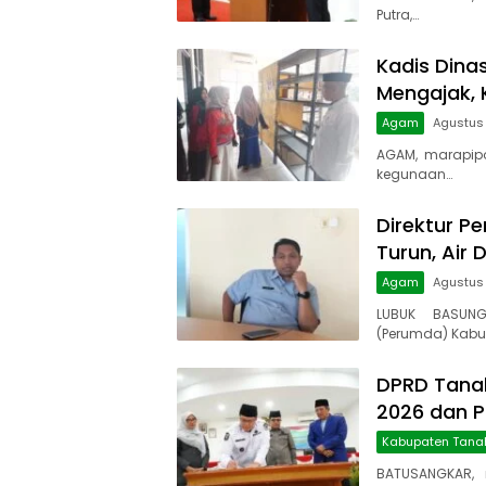
Putra,…
Kadis Dina
Mengajak, 
Agam
Agustus 
AGAM, marapip
kegunaan…
Direktur Pe
Turun, Air 
Agam
Agustus
LUBUK BASUNG
(Perumda) Kabu
DPRD Tanah
2026 dan 
Kabupaten Tana
BATUSANGKAR, 