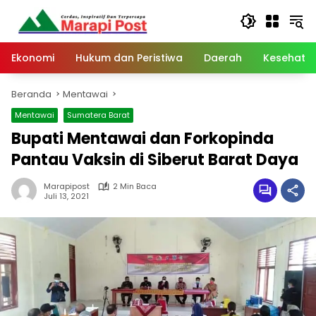
Langsung
ke
konten
Ekonomi
Hukum dan Peristiwa
Daerah
Kesehata
Beranda
Mentawai
Mentawai
Sumatera Barat
Bupati Mentawai dan Forkopinda
Pantau Vaksin di Siberut Barat Daya
Marapipost
2 Min Baca
Juli 13, 2021