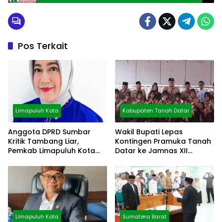
Pos Terkait
Limapuluh Kota
Kabupaten Tanah Datar
Anggota DPRD Sumbar
Wakil Bupati Lepas
Kritik Tambang Liar,
Kontingen Pramuka Tanah
Pemkab Limapuluh Kota
Datar ke Jamnas XII
Pilih Diam
Cibubur
Limapuluh Kota
Sumatera Barat