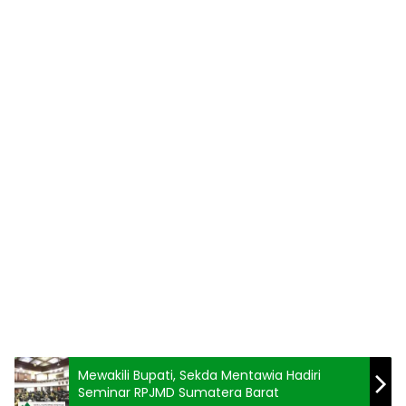
Mewakili Bupati, Sekda Mentawia Hadiri
Seminar RPJMD Sumatera Barat