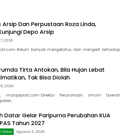
s Arsip Dan Perpustaan Roza Linda,
Kunjungi Depo Arsip
7, 2026
ost.com-Belum banyak mengetahui, dan mengerti terhadap
rumda Tirta Antokan, Bila Hujan Lebat
Dimatikan, Tak Bisa Diolah
 6, 2026
, marapipost.com-Direktur Perusahaan Umum Daerah
paten…
 Datar Gelar Paripurna Perubahan KUA
PPAS Tahun 2027
h Datar
Agustus 5, 2026