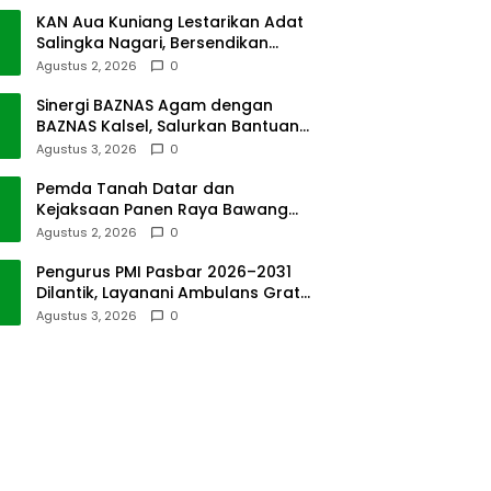
KAN Aua Kuniang Lestarikan Adat
Salingka Nagari, Bersendikan
Kitabullah
Agustus 2, 2026
0
Sinergi BAZNAS Agam dengan
BAZNAS Kalsel, Salurkan Bantuan
Bencana Alam
Agustus 3, 2026
0
Pemda Tanah Datar dan
Kejaksaan Panen Raya Bawang
Merah di Sawah Tangah
Agustus 2, 2026
0
Pengurus PMI Pasbar 2026–2031
Dilantik, Layanani Ambulans Gratis
ke Padang
Agustus 3, 2026
0