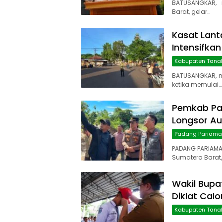
BATUSANGKAR, 
Barat, gelar…
Kasat Lant
Intensifkan
Kabupaten Tana
BATUSANGKAR, 
ketika memulai…
Pemkab Pa
Longsor Au
Padang Pariam
PADANG PARIAMA
Sumatera Barat,
Wakil Bupa
Diklat Cal
Kabupaten Tana