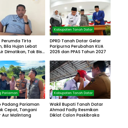
Kabupaten Tanah Datar
r Perumda Tirta
DPRD Tanah Datar Gelar
, Bila Hujan Lebat
Paripurna Perubahan KUA
Air Dimatikan, Tak Bisa
2026 dan PPAS Tahun 2027
g Pariaman
Kabupaten Tanah Datar
 Padang Pariaman
Wakil Bupati Tanah Datar
ak Cepat, Tangani
Ahmad Fadly Resmikan
 Aur Malintang
Diklat Calon Paskibraka