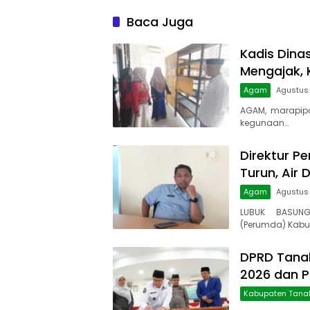
Baca Juga
Kadis Dina
Mengajak, 
Agam
Agustus 
AGAM, marapip
kegunaan…
Direktur Pe
Turun, Air 
Agam
Agustus
LUBUK BASUNG
(Perumda) Kabu
DPRD Tanah
2026 dan 
Kabupaten Tana