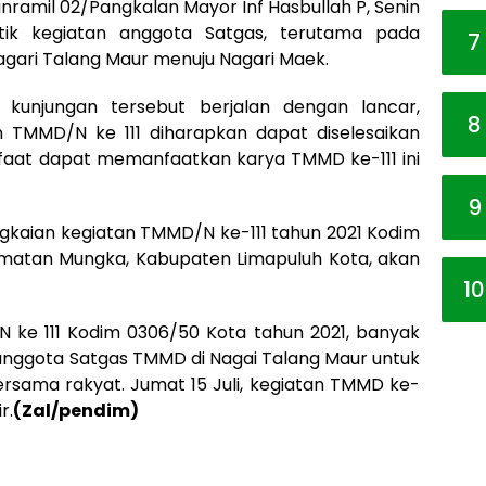
nramil 02/Pangkalan Mayor Inf Hasbullah P, Senin
titik kegiatan anggota Satgas, terutama pada
7
agari Talang Maur menuju Nagari Maek.
l kunjungan tersebut berjalan dengan lancar,
8
 TMMD/N ke 111 diharapkan dapat diselesaikan
faat dapat memanfaatkan karya TMMD ke-111 ini
9
gkaian kegiatan TMMD/N ke-111 tahun 2021 Kodim
amatan Mungka, Kabupaten Limapuluh Kota, akan
10
 ke 111 Kodim 0306/50 Kota tahun 2021, banyak
 anggota Satgas TMMD di Nagai Talang Maur untuk
sama rakyat. Jumat 15 Juli, kegiatan TMMD ke-
r.
(Zal/pendim)