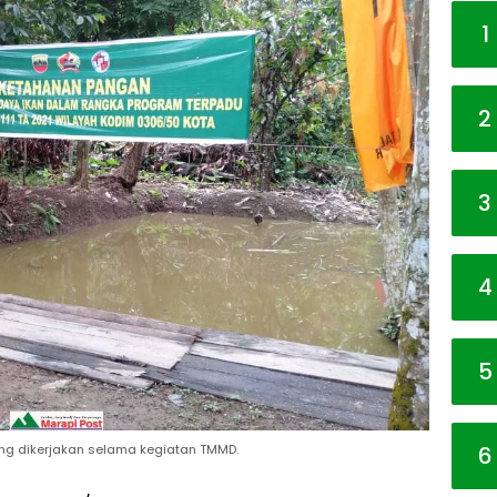
1
2
3
4
5
6
ang dikerjakan selama kegiatan TMMD.