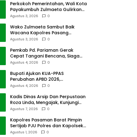
Perkokoh Pemerintahan, Wali Kota
Payakumbuh Zulmaeta Gulirkan
Jabatan
Agustus 3, 2026
0
Wako Zulmaeta Sambut Baik
Wacana Kapolres Pasang
Kamera Pantau Lalin
Agustus 3, 2026
0
Pemkab Pd. Pariaman Gerak
Cepat Tangani Bencana, Siaga
Cuaca Ekstrem
Agustus 4, 2026
0
Bupati Ajukan KUA-PPAS
Perubahan APBD 2026,
Pendapatan Pasbar Naik 15
Agustus 4, 2026
0
Persen
Kadis Dinas Arsip Dan Perpustaan
Roza Linda, Mengajak, Kunjungi
Depo Arsip
Agustus 7, 2026
0
Kapolres Pasaman Barat Pimpin
Sertijab PJU Polres dan Kapolsek
Sungai Beremas
Agustus 1, 2026
0