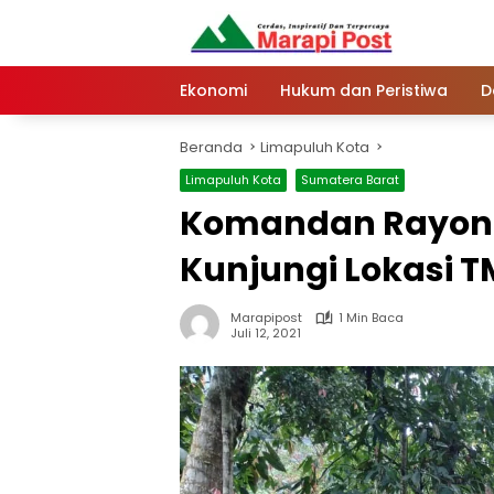
Langsung
ke
konten
Ekonomi
Hukum dan Peristiwa
D
Beranda
Limapuluh Kota
Limapuluh Kota
Sumatera Barat
Komandan Rayon M
Kunjungi Lokasi T
Marapipost
1 Min Baca
Juli 12, 2021