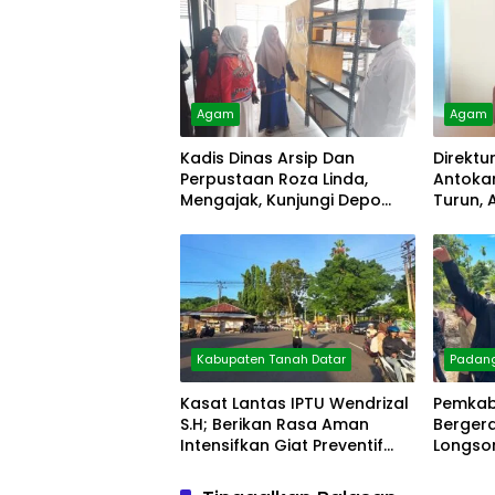
Agam
Agam
Kadis Dinas Arsip Dan
Direktu
Perpustaan Roza Linda,
Antokan
Mengajak, Kunjungi Depo
Turun, 
Arsip
Diolah
Kabupaten Tanah Datar
Padan
Kasat Lantas IPTU Wendrizal
Pemkab
S.H; Berikan Rasa Aman
Berger
Intensifkan Giat Preventif
Longsor
Pagi