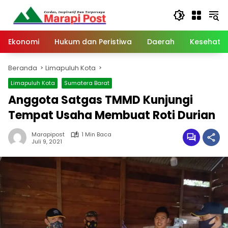
Langsung
ke
konten
Ekonomi
Hukum dan Peristiwa
Daerah
Kesehata
Beranda
Limapuluh Kota
Limapuluh Kota
Sumatera Barat
Anggota Satgas TMMD Kunjungi
Tempat Usaha Membuat Roti Durian
Marapipost
1 Min Baca
Juli 9, 2021