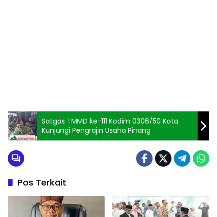
Satgas TMMD ke-111 Kodim 0306/50 Kota
Kunjungi Pengrajin Usaha Pinang
Pos Terkait