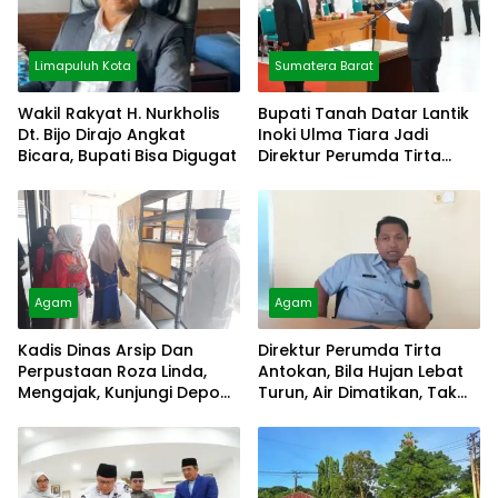
Limapuluh Kota
Sumatera Barat
Wakil Rakyat H. Nurkholis
Bupati Tanah Datar Lantik
Dt. Bijo Dirajo Angkat
Inoki Ulma Tiara Jadi
Bicara, Bupati Bisa Digugat
Direktur Perumda Tirta
Alami
Agam
Agam
Kadis Dinas Arsip Dan
Direktur Perumda Tirta
Perpustaan Roza Linda,
Antokan, Bila Hujan Lebat
Mengajak, Kunjungi Depo
Turun, Air Dimatikan, Tak
Arsip
Bisa Diolah