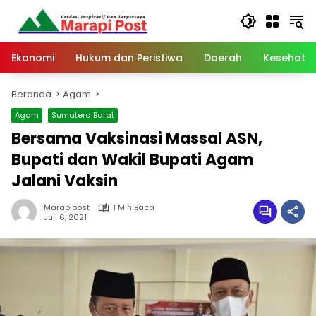
Langsung
ke
konten
Ekonomi
Hukum dan Peristiwa
Daerah
Kesehata
Beranda
Agam
Agam
Sumatera Barat
Bersama Vaksinasi Massal ASN,
Bupati dan Wakil Bupati Agam
Jalani Vaksin
Marapipost
1 Min Baca
Juli 6, 2021