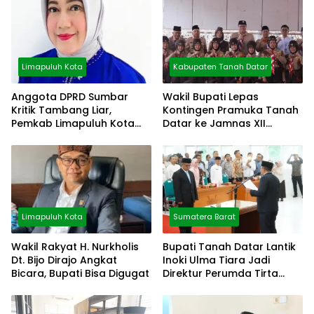
Limapuluh Kota
Kabupaten Tanah Datar
Anggota DPRD Sumbar
Wakil Bupati Lepas
Kritik Tambang Liar,
Kontingen Pramuka Tanah
Pemkab Limapuluh Kota
Datar ke Jamnas XII
Pilih Diam
Cibubur
Limapuluh Kota
Sumatera Barat
Wakil Rakyat H. Nurkholis
Bupati Tanah Datar Lantik
Dt. Bijo Dirajo Angkat
Inoki Ulma Tiara Jadi
Bicara, Bupati Bisa Digugat
Direktur Perumda Tirta
Alami