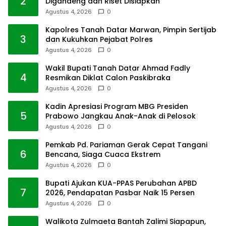
2
Digandeng dan Riset Disiapkan
Agustus 4, 2026
0
Kapolres Tanah Datar Marwan, Pimpin Sertijab
3
dan Kukuhkan Pejabat Polres
Agustus 4, 2026
0
Wakil Bupati Tanah Datar Ahmad Fadly
4
Resmikan Diklat Calon Paskibraka
Agustus 4, 2026
0
Kadin Apresiasi Program MBG Presiden
5
Prabowo Jangkau Anak-Anak di Pelosok
Agustus 4, 2026
0
Pemkab Pd. Pariaman Gerak Cepat Tangani
6
Bencana, Siaga Cuaca Ekstrem
Agustus 4, 2026
0
Bupati Ajukan KUA-PPAS Perubahan APBD
7
2026, Pendapatan Pasbar Naik 15 Persen
Agustus 4, 2026
0
Walikota Zulmaeta Bantah Zalimi Siapapun,