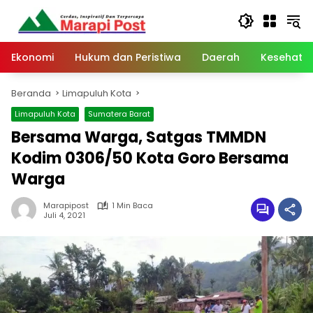
Langsung
ke
konten
Ekonomi
Hukum dan Peristiwa
Daerah
Kesehata
Beranda
Limapuluh Kota
Limapuluh Kota
Sumatera Barat
Bersama Warga, Satgas TMMDN
Kodim 0306/50 Kota Goro Bersama
Warga
Marapipost
1 Min Baca
Juli 4, 2021