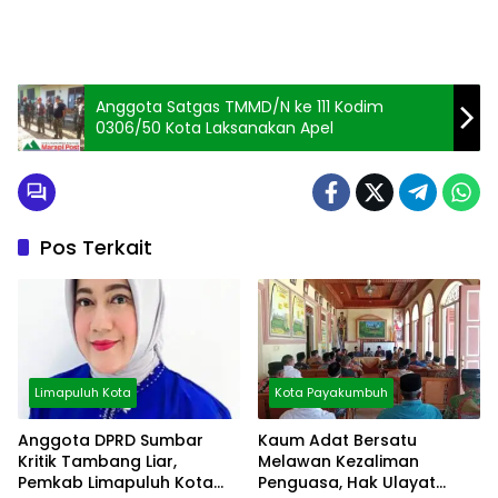
Anggota Satgas TMMD/N ke 111 Kodim
0306/50 Kota Laksanakan Apel
Pos Terkait
Limapuluh Kota
Kota Payakumbuh
Anggota DPRD Sumbar
Kaum Adat Bersatu
Kritik Tambang Liar,
Melawan Kezaliman
Pemkab Limapuluh Kota
Penguasa, Hak Ulayat