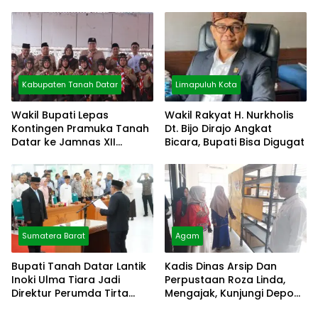
Pilih Diam
Dipertahankan
Kabupaten Tanah Datar
Limapuluh Kota
Wakil Bupati Lepas
Wakil Rakyat H. Nurkholis
Kontingen Pramuka Tanah
Dt. Bijo Dirajo Angkat
Datar ke Jamnas XII
Bicara, Bupati Bisa Digugat
Cibubur
Sumatera Barat
Agam
Bupati Tanah Datar Lantik
Kadis Dinas Arsip Dan
Inoki Ulma Tiara Jadi
Perpustaan Roza Linda,
Direktur Perumda Tirta
Mengajak, Kunjungi Depo
Alami
Arsip