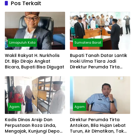
Pos Terkait
Limapuluh Kota
Sumatera Barat
Wakil Rakyat H. Nurkholis
Bupati Tanah Datar Lantik
Dt. Bijo Dirajo Angkat
Inoki Ulma Tiara Jadi
Bicara, Bupati Bisa Digugat
Direktur Perumda Tirta
Alami
Agam
Agam
Kadis Dinas Arsip Dan
Direktur Perumda Tirta
Perpustaan Roza Linda,
Antokan, Bila Hujan Lebat
Mengajak, Kunjungi Depo
Turun, Air Dimatikan, Tak