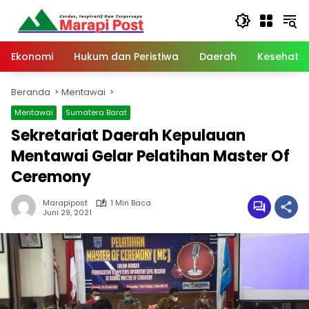
Langsung
ke
konten
Ekonomi
Hukum dan Peristiwa
Daerah
Kesehata
Beranda
Mentawai
Mentawai
Sumatera Barat
Sekretariat Daerah Kepulauan
Mentawai Gelar Pelatihan Master Of
Ceremony
Marapipost
1 Min Baca
Juni 29, 2021