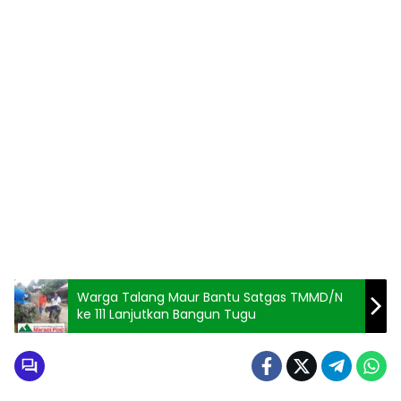
Warga Talang Maur Bantu Satgas TMMD/N
ke 111 Lanjutkan Bangun Tugu