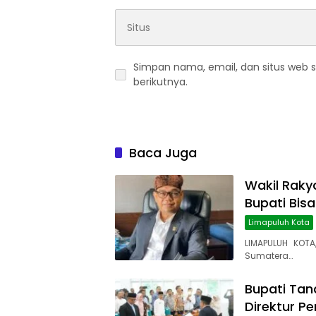
Simpan nama, email, dan situs web 
berikutnya.
Baca Juga
Wakil Rakya
Bupati Bis
Limapuluh Kota
LIMAPULUH KOTA
Sumatera…
Bupati Tana
Direktur P