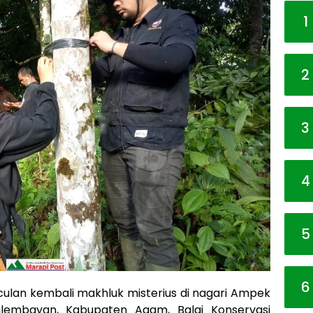
1
2
3
4
5
6
lan kembali makhluk misterius di nagari Ampek
embayan, Kabupaten Agam, Balai Konservasi