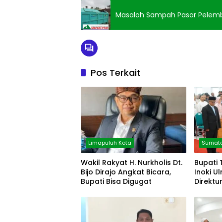
Masalah Sampah Pasar Pelemba
Pos Terkait
Limapuluh Kota
Sumate
Wakil Rakyat H. Nurkholis Dt.
Bupati 
Bijo Dirajo Angkat Bicara,
Inoki U
Bupati Bisa Digugat
Direktu