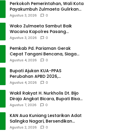
Perkokoh Pemerintahan, Wali Kota
Payakumbuh Zulmaeta Gulirkan
Jabatan
Agustus 3, 2026
0
Wako Zulmaeta Sambut Baik
Wacana Kapolres Pasang
Kamera Pantau Lalin
Agustus 3, 2026
0
Pemkab Pd. Pariaman Gerak
Cepat Tangani Bencana, Siaga
Cuaca Ekstrem
Agustus 4, 2026
0
Bupati Ajukan KUA-PPAS
Perubahan APBD 2026,
Pendapatan Pasbar Naik 15
Agustus 4, 2026
0
Persen
Wakil Rakyat H. Nurkholis Dt. Bijo
Dirajo Angkat Bicara, Bupati Bisa
Digugat
Agustus 7, 2026
0
KAN Aua Kuniang Lestarikan Adat
Salingka Nagari, Bersendikan
Kitabullah
Agustus 2, 2026
0