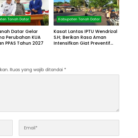
ten Tanah Datar
Kabupaten Tanah Datar
anah Datar Gelar
Kasat Lantas IPTU Wendrizal
rna Perubahan KUA
S.H; Berikan Rasa Aman
an PPAS Tahun 2027
Intensifkan Giat Preventif
Pagi
kan.
Ruas yang wajib ditandai
*