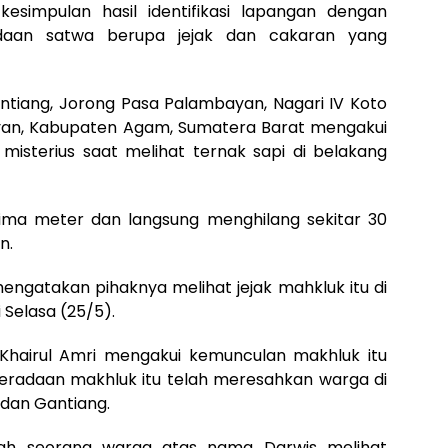
simpulan hasil identifikasi lapangan dengan
daan satwa berupa jejak dan cakaran yang
tiang, Jorong Pasa Palambayan, Nagari IV Koto
an, Kabupaten Agam, Sumatera Barat mengakui
isterius saat melihat ternak sapi di belakang
lima meter dan langsung menghilang sekitar 30
n.
mengatakan pihaknya melihat jejak mahkluk itu di
Selasa (25/5).
Khairul Amri mengakui kemunculan makhluk itu
eradaan makhluk itu telah meresahkan warga di
 dan Gantiang.
ah seorang warga atas nama Darwis melihat