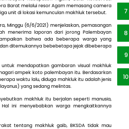
ra Barat melalui resor Agam memasang camera
7
ga unit di lokasi kemunculan makhluk tersebut.
ra, Minggu (6/6/2021) menjelaskan, pemasangan
lah menerima laporan dari jorong Palembayan
8
nyampaikan bahwa ada beberapa warga yang
 dan ditemukannya bebebetapa jejak dibeberapa
9
h untuk mendapatkan gambaran visual makhluk
agari ampek koto palembayan itu. Berdasarkan
10
erapa waktu lalu, diduga mahkluk itu adalah jenis
ayanus) yang sedang melintas.
butkan makhluk itu berjalan seperti manusia,
. Hal ini menyebabkan warga mengkaitkannya
arakat tentang makhluk gaib, BKSDA tidak mau