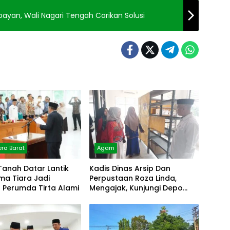
yan, Wali Nagari Tengah Carikan Solusi
ra Barat
Agam
Tanah Datar Lantik
Kadis Dinas Arsip Dan
lma Tiara Jadi
Perpustaan Roza Linda,
r Perumda Tirta Alami
Mengajak, Kunjungi Depo
Arsip