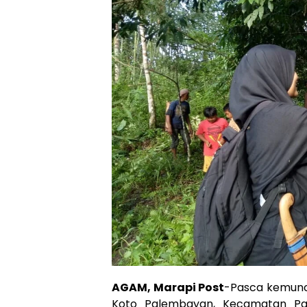
AGAM, Marapi Post
-Pasca kemuncu
Koto Palembayan, Kecamatan Pal