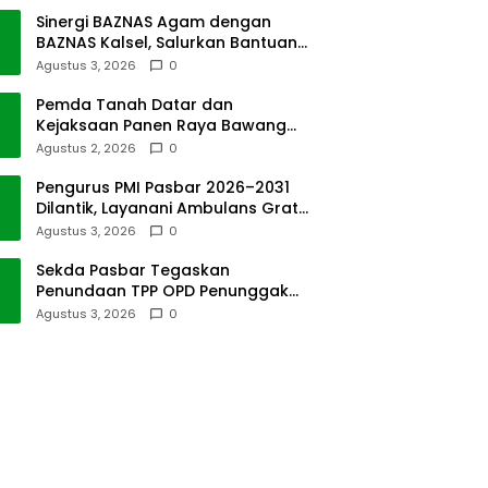
Sinergi BAZNAS Agam dengan
BAZNAS Kalsel, Salurkan Bantuan
Bencana Alam
Agustus 3, 2026
0
Pemda Tanah Datar dan
Kejaksaan Panen Raya Bawang
Merah di Sawah Tangah
Agustus 2, 2026
0
Pengurus PMI Pasbar 2026–2031
Dilantik, Layanani Ambulans Gratis
ke Padang
Agustus 3, 2026
0
Sekda Pasbar Tegaskan
Penundaan TPP OPD Penunggak
Pajak Kendaraan Dinas
Agustus 3, 2026
0