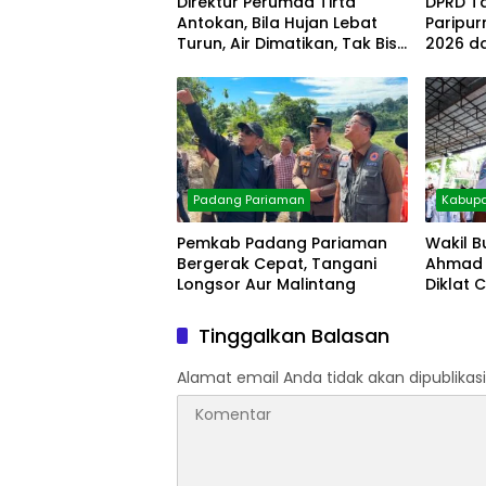
Direktur Perumda Tirta
DPRD T
Antokan, Bila Hujan Lebat
Paripu
Turun, Air Dimatikan, Tak Bisa
2026 d
Diolah
Padang Pariaman
Kabupa
Pemkab Padang Pariaman
Wakil B
Bergerak Cepat, Tangani
Ahmad 
Longsor Aur Malintang
Diklat 
Tinggalkan Balasan
Alamat email Anda tidak akan dipublikasi