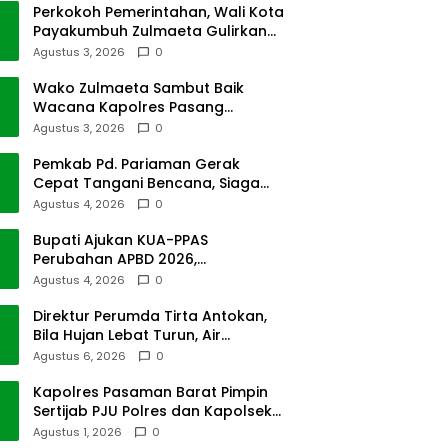
Perkokoh Pemerintahan, Wali Kota
Payakumbuh Zulmaeta Gulirkan
Jabatan
Agustus 3, 2026
0
Wako Zulmaeta Sambut Baik
Wacana Kapolres Pasang
Kamera Pantau Lalin
Agustus 3, 2026
0
Pemkab Pd. Pariaman Gerak
Cepat Tangani Bencana, Siaga
Cuaca Ekstrem
Agustus 4, 2026
0
Bupati Ajukan KUA-PPAS
Perubahan APBD 2026,
Pendapatan Pasbar Naik 15
Agustus 4, 2026
0
Persen
Direktur Perumda Tirta Antokan,
Bila Hujan Lebat Turun, Air
Dimatikan, Tak Bisa Diolah
Agustus 6, 2026
0
Kapolres Pasaman Barat Pimpin
Sertijab PJU Polres dan Kapolsek
Sungai Beremas
Agustus 1, 2026
0