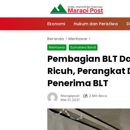
Langsung
ke
konten
Ekonomi
Hukum dan Peristiwa
D
Beranda
Mentawai
Mentawai
Sumatera Barat
Pembagian BLT Da
Ricuh, Perangkat 
Penerima BLT
Marapipost
2 Min Baca
Mei 21, 2021