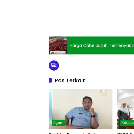
Harga Cabe Jatuh Terhenyak d
Pos Terkait
Agam
Kabupa