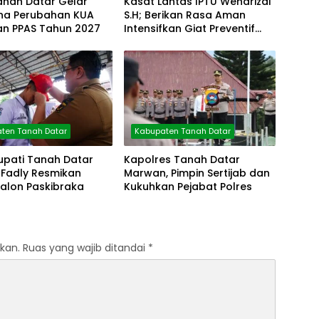
anah Datar Gelar
Kasat Lantas IPTU Wendrizal
rna Perubahan KUA
S.H; Berikan Rasa Aman
an PPAS Tahun 2027
Intensifkan Giat Preventif
Pagi
ten Tanah Datar
Kabupaten Tanah Datar
upati Tanah Datar
Kapolres Tanah Datar
Fadly Resmikan
Marwan, Pimpin Sertijab dan
Calon Paskibraka
Kukuhkan Pejabat Polres
kan.
Ruas yang wajib ditandai
*