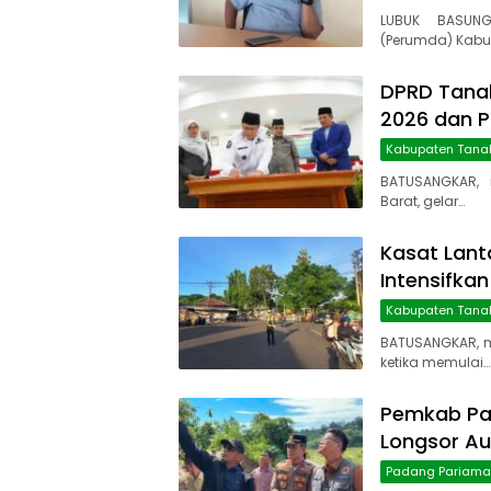
LUBUK BASUNG
(Perumda) Kabu
DPRD Tanah
2026 dan 
Kabupaten Tana
BATUSANGKAR, 
Barat, gelar…
Kasat Lant
Intensifkan
Kabupaten Tana
BATUSANGKAR, 
ketika memulai…
Pemkab Pa
Longsor Au
Padang Pariam