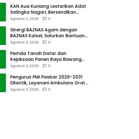
KAN Aua Kuniang Lestarikan Adat
Salingka Nagari, Bersendikan
Kitabullah
Agustus 2, 2026
0
Sinergi BAZNAS Agam dengan
BAZNAS Kalsel, Salurkan Bantuan
Bencana Alam
Agustus 3, 2026
0
Pemda Tanah Datar dan
Kejaksaan Panen Raya Bawang
Merah di Sawah Tangah
Agustus 2, 2026
0
Pengurus PMI Pasbar 2026–2031
Dilantik, Layanani Ambulans Gratis
ke Padang
Agustus 3, 2026
0