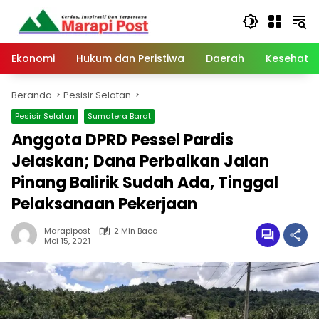
Langsung
ke
konten
Ekonomi
Hukum dan Peristiwa
Daerah
Kesehata
Beranda
Pesisir Selatan
Pesisir Selatan
Sumatera Barat
Anggota DPRD Pessel Pardis
Jelaskan; Dana Perbaikan Jalan
Pinang Balirik Sudah Ada, Tinggal
Pelaksanaan Pekerjaan
Marapipost
2 Min Baca
Mei 15, 2021