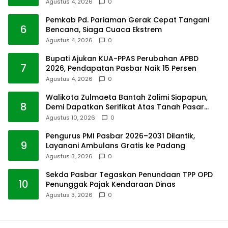
Agustus 4, 2026
0
Pemkab Pd. Pariaman Gerak Cepat Tangani
6
Bencana, Siaga Cuaca Ekstrem
Agustus 4, 2026
0
Bupati Ajukan KUA-PPAS Perubahan APBD
7
2026, Pendapatan Pasbar Naik 15 Persen
Agustus 4, 2026
0
Walikota Zulmaeta Bantah Zalimi Siapapun,
8
Demi Dapatkan Serifikat Atas Tanah Pasar
Payakumbuh
Agustus 10, 2026
0
Pengurus PMI Pasbar 2026–2031 Dilantik,
9
Layanani Ambulans Gratis ke Padang
Agustus 3, 2026
0
Sekda Pasbar Tegaskan Penundaan TPP OPD
10
Penunggak Pajak Kendaraan Dinas
Agustus 3, 2026
0