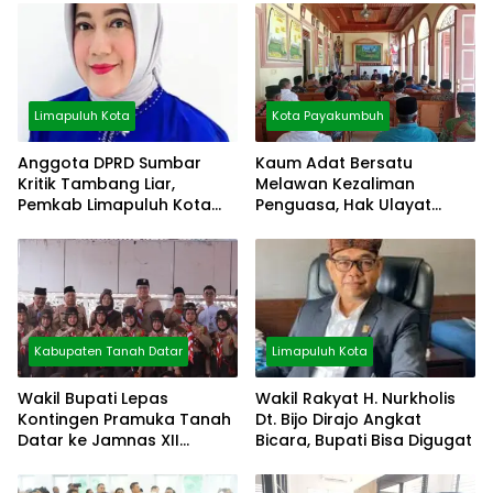
Limapuluh Kota
Kota Payakumbuh
Anggota DPRD Sumbar
Kaum Adat Bersatu
Kritik Tambang Liar,
Melawan Kezaliman
Pemkab Limapuluh Kota
Penguasa, Hak Ulayat
Pilih Diam
Dipertahankan
Kabupaten Tanah Datar
Limapuluh Kota
Wakil Bupati Lepas
Wakil Rakyat H. Nurkholis
Kontingen Pramuka Tanah
Dt. Bijo Dirajo Angkat
Datar ke Jamnas XII
Bicara, Bupati Bisa Digugat
Cibubur