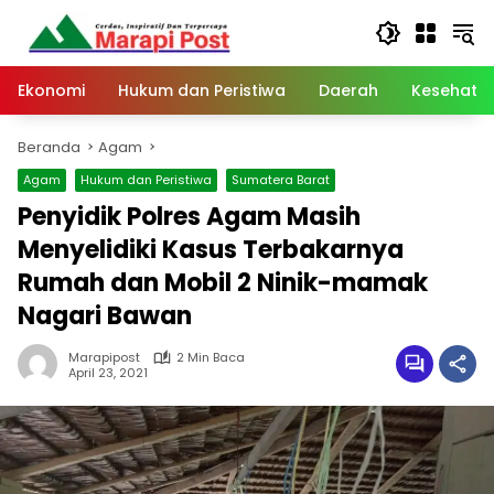
Langsung
ke
konten
Ekonomi
Hukum dan Peristiwa
Daerah
Kesehata
Beranda
Agam
Agam
Hukum dan Peristiwa
Sumatera Barat
Penyidik Polres Agam Masih
Menyelidiki Kasus Terbakarnya
Rumah dan Mobil 2 Ninik-mamak
Nagari Bawan
Marapipost
2 Min Baca
April 23, 2021