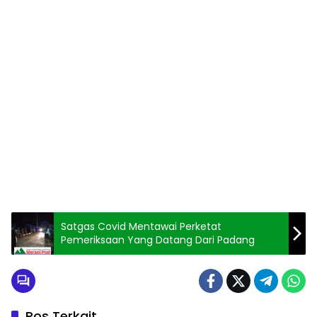
Satgas Covid Mentawai Perketat
Pemeriksaan Yang Datang Dari Padang
Pos Terkait