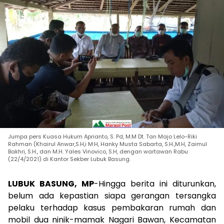
Jumpa pers Kuasa Hukum Aprianto, S. Pd, M.M Dt. Tan Majo Lelo-Riki
Rahman (Khairul Anwar,S.H,i M.H, Hanky Musta Sabarta, S.H.,M.H, Zaimul
Bakhri, S.H., dan M.H. Yales Vinovico, S.H, dengan wartawan Rabu
(22/4/2021) di Kantor Sekber Lubuk Basung.
LUBUK BASUNG, MP
-Hingga berita ini diturunkan,
belum ada kepastian siapa gerangan tersangka
pelaku terhadap kasus pembakaran rumah dan
mobil dua ninik-mamak Nagari Bawan, Kecamatan