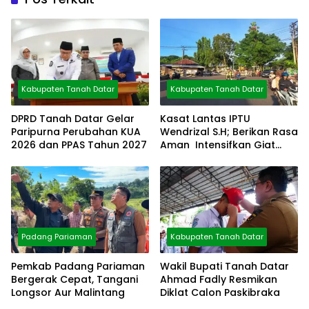
Kabupaten Tanah Datar
Kabupaten Tanah Datar
DPRD Tanah Datar Gelar
Kasat Lantas IPTU
Paripurna Perubahan KUA
Wendrizal S.H; Berikan Rasa
2026 dan PPAS Tahun 2027
Aman Intensifkan Giat
Preventif Pagi
Padang Pariaman
Kabupaten Tanah Datar
Pemkab Padang Pariaman
Wakil Bupati Tanah Datar
Bergerak Cepat, Tangani
Ahmad Fadly Resmikan
Longsor Aur Malintang
Diklat Calon Paskibraka