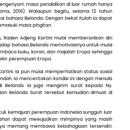
mengenyam masa pendidikan di luar rumah hanya
tama, 2019). Walaupun begitu, selama 12 tahun
sai bahasa Belanda. Dengan bekal itulah ia dapat
emasuki masa pingitan.
 Raden Adjeng Kartini mulai memberanikan diri
adap bahasa Belanda memotivasinya untuk mulai
membaca buku, koran, dan majalah Eropa sehingga
pikir perempuan Eropa.
rtini. Ia pun mulai memperhatikan status sosial
dah. Ia menceritakan kondisi ini dengan menulis
i Belanda. Ia juga mengirim surat kepada Ny.
n Belanda. Surat tersebut kemudian dimuat di
ntuk kemajuan perempuan Indonesia sungguh luar
ikahan dapat mewujudkan mimpinya yang masih
nya memang membawa kebahagiaan tersendiri.