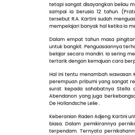
tetapi sangat disayangkan beliau 
sampai ia berusia 12 tahun. (Pra
tersebut R.A. Kartini sudah mengua
mempelajari banyak hal ketika ia m
Dalam empat tahun masa pingitan,
untuk bangkit. Penguasaannya terh
belajar secara mandiri. Ia sering 
tertarik dengan kemajuan cara ber
Hal ini tentu menambah wawasan Ka
perempuan pribumi yang sangat ren
surat kepada sahabatnya Stella d
Abendanon yang juga berkebangsaa
De Hollandsche Lelie .
Keberanian Raden Adjeng Kartini u
biasa. Dalam pemikirannya pern
terpendam. Ternyata pernikahan