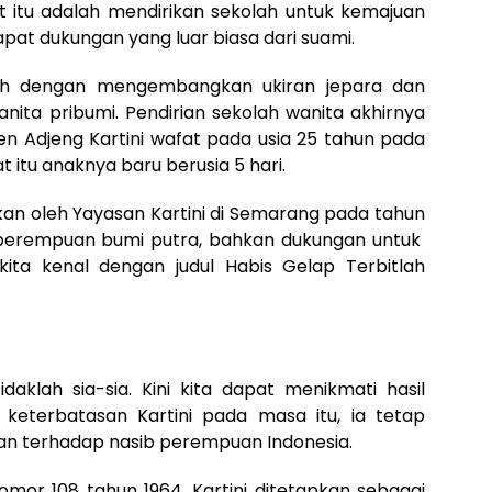
at itu adalah mendirikan sekolah untuk kemajuan
at dukungan yang luar biasa dari suami.
lah dengan mengembangkan ukiran jepara dan
nita pribumi. Pendirian sekolah wanita akhirnya
aden Adjeng Kartini wafat pada usia 25 tahun pada
 itu anaknya baru berusia 5 hari.
ikan oleh Yayasan Kartini di Semarang pada tahun
gi perempuan bumi putra, bahkan dukungan untuk
ita kenal dengan judul Habis Gelap Terbitlah
daklah sia-sia. Kini kita dapat menikmati hasil
 keterbatasan Kartini pada masa itu, ia tetap
an terhadap nasib perempuan Indonesia.
mor 108 tahun 1964, Kartini ditetapkan sebagai