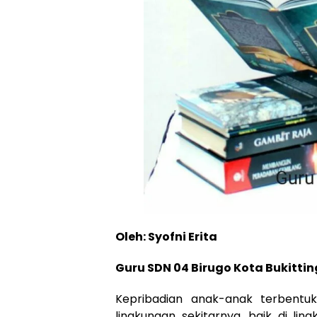
Oleh: Syofni Erita
Guru SDN 04 Birugo Kota Bukittin
Kepribadian anak-anak terbentuk
lingkungan sekitarnya, baik di li