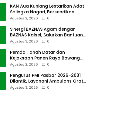
KAN Aua Kuniang Lestarikan Adat
Salingka Nagari, Bersendikan
Kitabullah
Agustus 2, 2026
0
Sinergi BAZNAS Agam dengan
BAZNAS Kalsel, Salurkan Bantuan
Bencana Alam
Agustus 3, 2026
0
Pemda Tanah Datar dan
Kejaksaan Panen Raya Bawang
Merah di Sawah Tangah
Agustus 2, 2026
0
Pengurus PMI Pasbar 2026–2031
Dilantik, Layanani Ambulans Gratis
ke Padang
Agustus 3, 2026
0