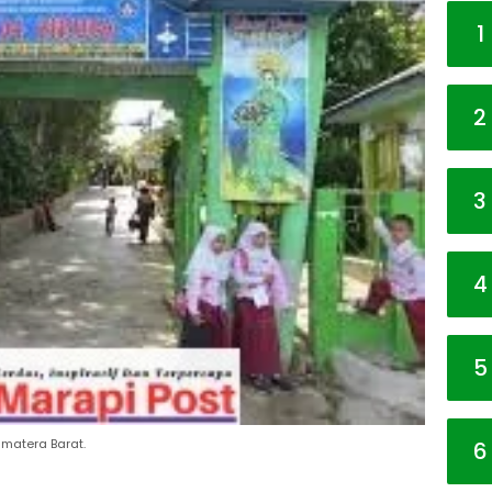
1
2
3
4
5
umatera Barat.
6