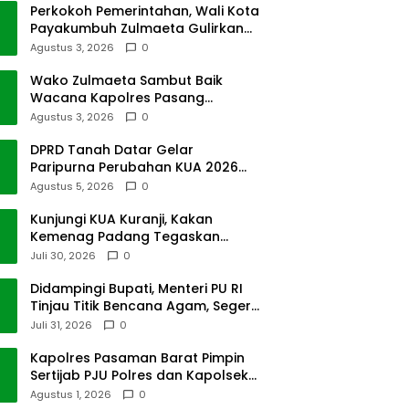
Perkokoh Pemerintahan, Wali Kota
Payakumbuh Zulmaeta Gulirkan
Jabatan
Agustus 3, 2026
0
Wako Zulmaeta Sambut Baik
Wacana Kapolres Pasang
Kamera Pantau Lalin
Agustus 3, 2026
0
DPRD Tanah Datar Gelar
Paripurna Perubahan KUA 2026
dan PPAS Tahun 2027
Agustus 5, 2026
0
Kunjungi KUA Kuranji, Kakan
Kemenag Padang Tegaskan
Terapkan Disiplin Kerja
Juli 30, 2026
0
Didampingi Bupati, Menteri PU RI
Tinjau Titik Bencana Agam, Segera
Dipulihkan
Juli 31, 2026
0
Kapolres Pasaman Barat Pimpin
Sertijab PJU Polres dan Kapolsek
Sungai Beremas
Agustus 1, 2026
0