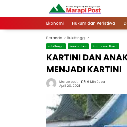
Langsung
ke
konten
Ekonomi
Hukum dan Peristiwa
D
Beranda
Bukittinggi
Bukittinggi
Pendidikan
Sumatera Barat
KARTINI DAN ANA
MENJADI KARTINI
Marapipost
6 Min Baca
April 20, 2021