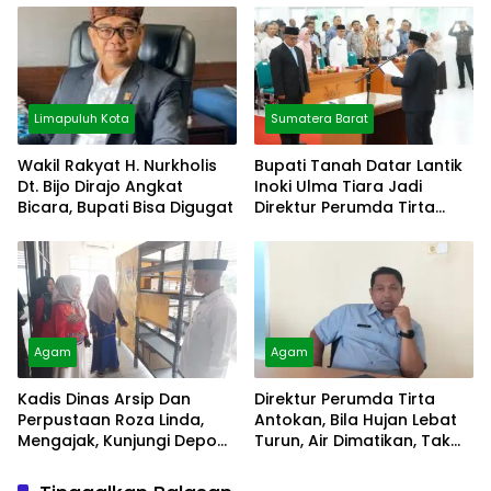
Limapuluh Kota
Sumatera Barat
Wakil Rakyat H. Nurkholis
Bupati Tanah Datar Lantik
Dt. Bijo Dirajo Angkat
Inoki Ulma Tiara Jadi
Bicara, Bupati Bisa Digugat
Direktur Perumda Tirta
Alami
Agam
Agam
Kadis Dinas Arsip Dan
Direktur Perumda Tirta
Perpustaan Roza Linda,
Antokan, Bila Hujan Lebat
Mengajak, Kunjungi Depo
Turun, Air Dimatikan, Tak
Arsip
Bisa Diolah