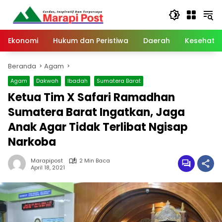
Langsung
ke
konten
Ekonomi
Hukum dan Peristiwa
Daerah
Kesehata
Beranda
Agam
Agam
Dakwah
Ibadah
Sumatera Barat
Ketua Tim X Safari Ramadhan
Sumatera Barat Ingatkan, Jaga
Anak Agar Tidak Terlibat Ngisap
Narkoba
Marapipost
2 Min Baca
April 18, 2021