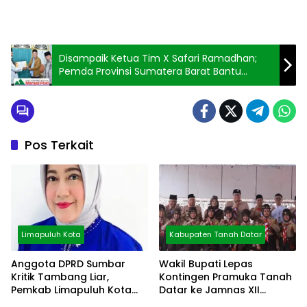
Disampaik Ketua Tim X Safari Ramadhan;
Pemda Provinsi Sumatera Barat Bantu
Masjid Nurul Iman PGR Rp20 Juta
Pos Terkait
Limapuluh Kota
Kabupaten Tanah Datar
Anggota DPRD Sumbar
Wakil Bupati Lepas
Kritik Tambang Liar,
Kontingen Pramuka Tanah
Pemkab Limapuluh Kota
Datar ke Jamnas XII
Pilih Diam
Cibubur