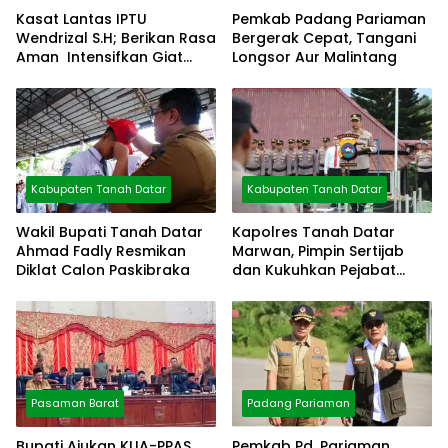
Kasat Lantas IPTU
Pemkab Padang Pariaman
Wendrizal S.H; Berikan Rasa
Bergerak Cepat, Tangani
Aman Intensifkan Giat
Longsor Aur Malintang
Preventif Pagi
Kabupaten Tanah Datar
Kabupaten Tanah Datar
Wakil Bupati Tanah Datar
Kapolres Tanah Datar
Ahmad Fadly Resmikan
Marwan, Pimpin Sertijab
Diklat Calon Paskibraka
dan Kukuhkan Pejabat
Polres
Pasaman Barat
Padang Pariaman
Bupati Ajukan KUA-PPAS
Pemkab Pd. Pariaman