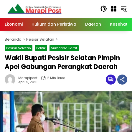
Langsung
ke
konten
Ekonomi
Hukum dan Peristiwa
Daerah
Kesehata
Beranda
Pesisir Selatan
Pesisir Selatan
Politik
Sumatera Barat
Wakil Bupati Pesisir Selatan Pimpin
Apel Gabungan Perangkat Daerah
Marapipost
2 Min Baca
April 5, 2021