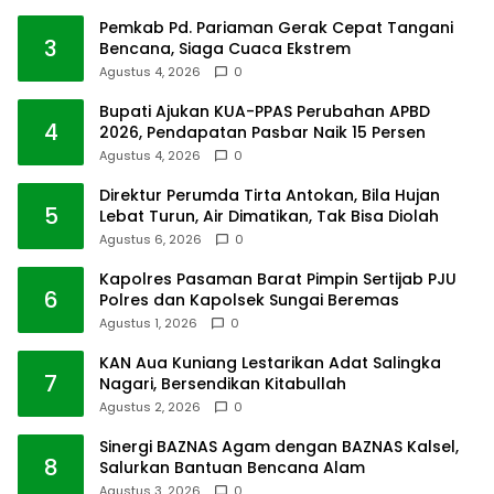
Pemkab Pd. Pariaman Gerak Cepat Tangani
3
Bencana, Siaga Cuaca Ekstrem
Agustus 4, 2026
0
Bupati Ajukan KUA-PPAS Perubahan APBD
4
2026, Pendapatan Pasbar Naik 15 Persen
Agustus 4, 2026
0
Direktur Perumda Tirta Antokan, Bila Hujan
5
Lebat Turun, Air Dimatikan, Tak Bisa Diolah
Agustus 6, 2026
0
Kapolres Pasaman Barat Pimpin Sertijab PJU
6
Polres dan Kapolsek Sungai Beremas
Agustus 1, 2026
0
KAN Aua Kuniang Lestarikan Adat Salingka
7
Nagari, Bersendikan Kitabullah
Agustus 2, 2026
0
Sinergi BAZNAS Agam dengan BAZNAS Kalsel,
8
Salurkan Bantuan Bencana Alam
Agustus 3, 2026
0