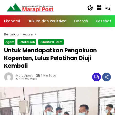
Langsung
ke
konten
Ekonomi
Hukum dan Peristiwa
Daerah
Kesehata
Beranda
Agam
Agam
Pendidikan
Sumatera Barat
Untuk Mendapatkan Pengakuan
Kopenten, Lulus Pelatihan Diuji
Kembali
Marapipost
1 Min Baca
Maret 25, 2021