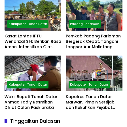
Kabupaten Tanah Datar
Padang Pariaman
Kasat Lantas IPTU
Pemkab Padang Pariaman
Wendrizal S.H; Berikan Rasa
Bergerak Cepat, Tangani
Aman Intensifkan Giat
Longsor Aur Malintang
Preventif Pagi
Kabupaten Tanah Datar
Kabupaten Tanah Datar
Wakil Bupati Tanah Datar
Kapolres Tanah Datar
Ahmad Fadly Resmikan
Marwan, Pimpin Sertijab
Diklat Calon Paskibraka
dan Kukuhkan Pejabat
Polres
Tinggalkan Balasan