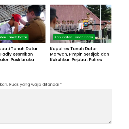
Pagi
ten Tanah Datar
Kabupaten Tanah Datar
upati Tanah Datar
Kapolres Tanah Datar
Fadly Resmikan
Marwan, Pimpin Sertijab dan
Calon Paskibraka
Kukuhkan Pejabat Polres
kan.
Ruas yang wajib ditandai
*