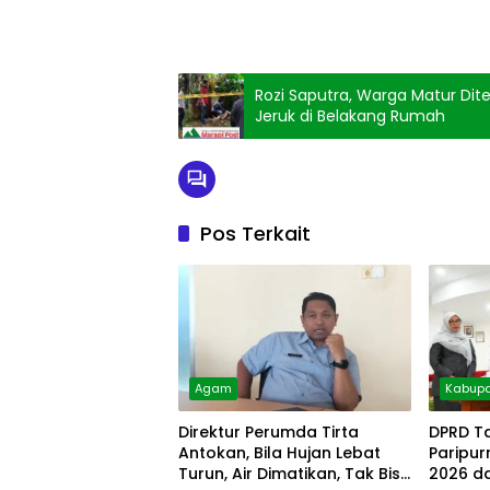
Rozi Saputra, Warga Matur Di
Jeruk di Belakang Rumah
Pos Terkait
Agam
Kabupa
Direktur Perumda Tirta
DPRD T
Antokan, Bila Hujan Lebat
Paripu
Turun, Air Dimatikan, Tak Bisa
2026 d