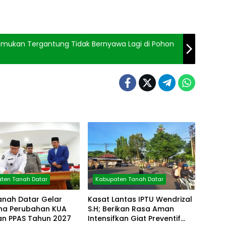
temukan Tergantung Tidak Bernyawa Lagi di Pohon
ten Tanah Datar
Kabupaten Tanah Datar
anah Datar Gelar
Kasat Lantas IPTU Wendrizal
rna Perubahan KUA
S.H; Berikan Rasa Aman
an PPAS Tahun 2027
Intensifkan Giat Preventif