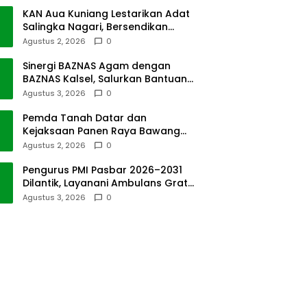
KAN Aua Kuniang Lestarikan Adat
Salingka Nagari, Bersendikan
Kitabullah
Agustus 2, 2026
0
Sinergi BAZNAS Agam dengan
BAZNAS Kalsel, Salurkan Bantuan
Bencana Alam
Agustus 3, 2026
0
Pemda Tanah Datar dan
Kejaksaan Panen Raya Bawang
Merah di Sawah Tangah
Agustus 2, 2026
0
Pengurus PMI Pasbar 2026–2031
Dilantik, Layanani Ambulans Gratis
ke Padang
Agustus 3, 2026
0