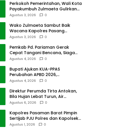
Perkokoh Pemerintahan, Wali Kota
Payakumbuh Zulmaeta Gulirkan
Jabatan
Agustus 3, 2026
0
Wako Zulmaeta Sambut Baik
Wacana Kapolres Pasang
Kamera Pantau Lalin
Agustus 3, 2026
0
Pemkab Pd. Pariaman Gerak
Cepat Tangani Bencana, Siaga
Cuaca Ekstrem
Agustus 4, 2026
0
Bupati Ajukan KUA-PPAS
Perubahan APBD 2026,
Pendapatan Pasbar Naik 15
Agustus 4, 2026
0
Persen
Direktur Perumda Tirta Antokan,
Bila Hujan Lebat Turun, Air
Dimatikan, Tak Bisa Diolah
Agustus 6, 2026
0
Kapolres Pasaman Barat Pimpin
Sertijab PJU Polres dan Kapolsek
Sungai Beremas
Agustus 1, 2026
0