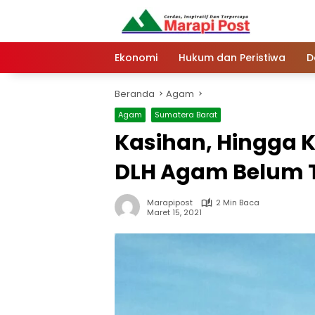
Langsung
ke
konten
Ekonomi
Hukum dan Peristiwa
D
Beranda
Agam
Agam
Sumatera Barat
Kasihan, Hingga K
DLH Agam Belum 
Marapipost
2 Min Baca
Maret 15, 2021