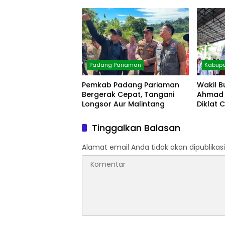
Diolah
Padang Pariaman
Kabupa
Pemkab Padang Pariaman
Wakil B
Bergerak Cepat, Tangani
Ahmad 
Longsor Aur Malintang
Diklat 
Tinggalkan Balasan
Alamat email Anda tidak akan dipublikasi