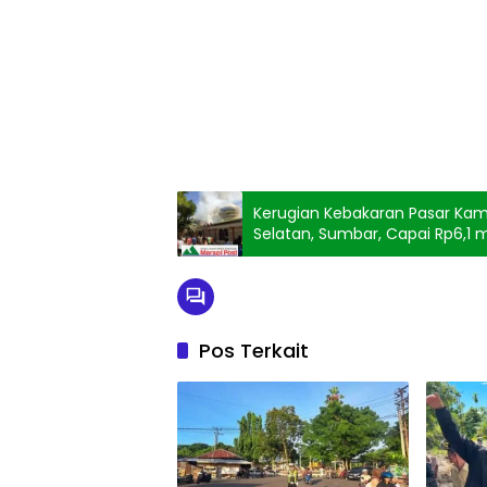
Kerugian Kebakaran Pasar Ka
Selatan, Sumbar, Capai Rp6,1 mi
Pos Terkait