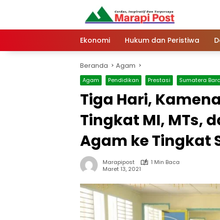
Langsung
ke
konten
Ekonomi
Hukum dan Peristiwa
D
Beranda
Agam
Agam
Pendidikan
Prestasi
Sumatera Bara
Tiga Hari, Kamen
Tingkat MI, MTs, d
Agam ke Tingkat
Marapipost
1 Min Baca
Maret 13, 2021