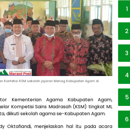
1
2
3
4
kaan Konfetisi KSM sekolah jajaran Menag Kabupaten Agam di
5
ntor Kementerian Agama Kabupaten Agam,
gelar Kompetisi Sains Madrasah (KSM) tingkat MI,
a, diikuti sekolah agama se-Kabupaten Agam.
6
 Oktafiandi, menjelaskan hal itu pada acara