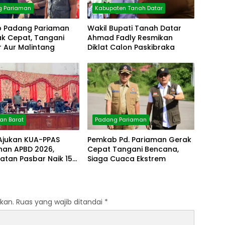
g Pariaman
Kabupaten Tanah Datar
 Padang Pariaman
Wakil Bupati Tanah Datar
ak Cepat, Tangani
Ahmad Fadly Resmikan
 Aur Malintang
Diklat Calon Paskibraka
n Barat
Padang Pariaman
 Ajukan KUA-PPAS
Pemkab Pd. Pariaman Gerak
han APBD 2026,
Cepat Tangani Bencana,
atan Pasbar Naik 15
Siaga Cuaca Ekstrem
kan.
Ruas yang wajib ditandai
*