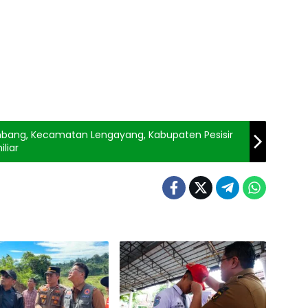
mbang, Kecamatan Lengayang, Kabupaten Pesisir
liar