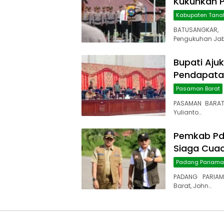
Kukuhkan P
Kabupaten Tana
BATUSANGKAR,
Pengukuhan Jab
Bupati Aju
Pendapatan
Pasaman Barat
PASAMAN BARAT
Yulianto…
Pemkab Pd
Siaga Cua
Padang Pariam
PADANG PARIAM
Barat, John…