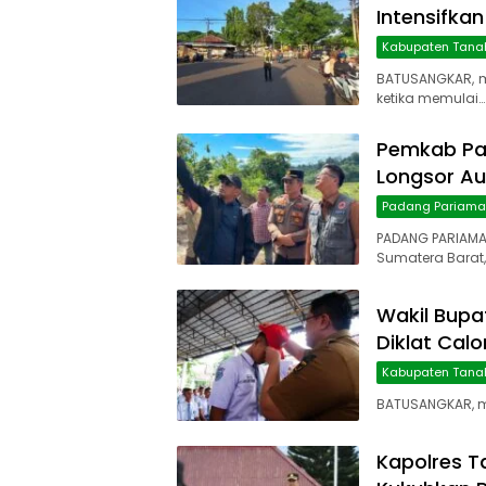
Intensifkan
Kabupaten Tana
BATUSANGKAR, 
ketika memulai…
Pemkab Pa
Longsor Au
Padang Pariam
PADANG PARIAMA
Sumatera Barat,
Wakil Bupa
Diklat Cal
Kabupaten Tana
BATUSANGKAR, ma
Kapolres T