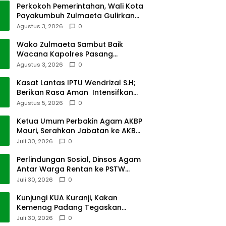
Perkokoh Pemerintahan, Wali Kota
Payakumbuh Zulmaeta Gulirkan
Jabatan
Agustus 3, 2026
0
Wako Zulmaeta Sambut Baik
Wacana Kapolres Pasang
Kamera Pantau Lalin
Agustus 3, 2026
0
Kasat Lantas IPTU Wendrizal S.H;
Berikan Rasa Aman Intensifkan
Giat Preventif Pagi
Agustus 5, 2026
0
Ketua Umum Perbakin Agam AKBP
Mauri, Serahkan Jabatan ke AKBP
Masnoni
Juli 30, 2026
0
Perlindungan Sosial, Dinsos Agam
Antar Warga Rentan ke PSTW
Batusangkar
Juli 30, 2026
0
Kunjungi KUA Kuranji, Kakan
Kemenag Padang Tegaskan
Terapkan Disiplin Kerja
Juli 30, 2026
0