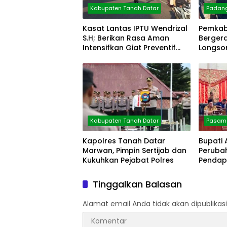
Kabupaten Tanah Datar
Padan
Kasat Lantas IPTU Wendrizal
Pemkab
S.H; Berikan Rasa Aman
Berger
Intensifkan Giat Preventif
Longsor
Pagi
Kabupaten Tanah Datar
Pasama
Kapolres Tanah Datar
Bupati
Marwan, Pimpin Sertijab dan
Peruba
Kukuhkan Pejabat Polres
Pendap
Persen
Tinggalkan Balasan
Alamat email Anda tidak akan dipublikasi