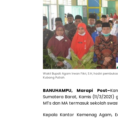
Wakil Bupati Agam Irwan Fikri, S.H, hadiri pembu
Kubang Putiah.
BANUHAMPU, Marapi Post
–
Ka
Sumatera Barat, Kamis (11/3/2021) 
MTs dan MA termasuk sekolah swast
Kepala Kantor Kemenag Agam, Edy