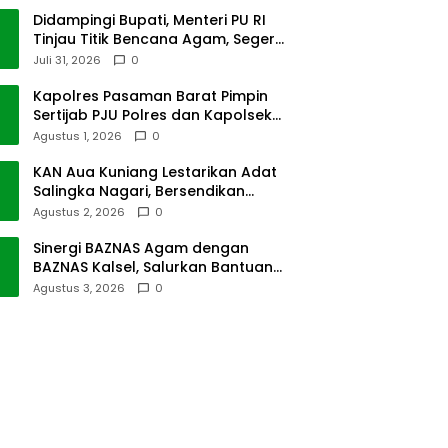
Didampingi Bupati, Menteri PU RI
Tinjau Titik Bencana Agam, Segera
Dipulihkan
Juli 31, 2026
0
Kapolres Pasaman Barat Pimpin
Sertijab PJU Polres dan Kapolsek
Sungai Beremas
Agustus 1, 2026
0
KAN Aua Kuniang Lestarikan Adat
Salingka Nagari, Bersendikan
Kitabullah
Agustus 2, 2026
0
Sinergi BAZNAS Agam dengan
BAZNAS Kalsel, Salurkan Bantuan
Bencana Alam
Agustus 3, 2026
0