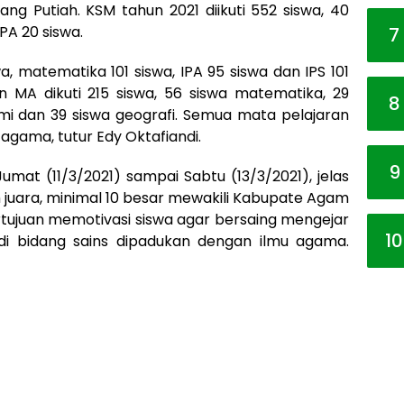
 Putiah. KSM tahun 2021 diikuti 552 siswa, 40
PA 20 siswa.
7
a, matematika 101 siswa, IPA 95 siswa dan IPS 101
an MA dikuti 215 siswa, 56 siswa matematika, 29
8
onomi dan 39 siswa geografi. Semua mata pelajaran
 agama, tutur Edy Oktafiandi.
9
Jumat (11/3/2021) sampai Sabtu (13/3/2021), jelas
h juara, minimal 10 besar mewakili Kabupate Agam
rtujuan memotivasi siswa agar bersaing mengejar
10
di bidang sains dipadukan dengan ilmu agama.