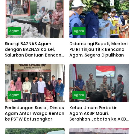
Agam
Agam
Sinergi BAZNAS Agam
Didampingi Bupati, Menteri
dengan BAZNAS Kalsel,
PU RI Tinjau Titik Bencana
Salurkan Bantuan Bencana
Agam, Segera Dipulihkan
Alam
Agam
Agam
Perlindungan Sosial, Dinsos
Ketua Umum Perbakin
Agam Antar Warga Rentan
Agam AKBP Mauri,
ke PSTW Batusangkar
Serahkan Jabatan ke AKBP
Masnoni