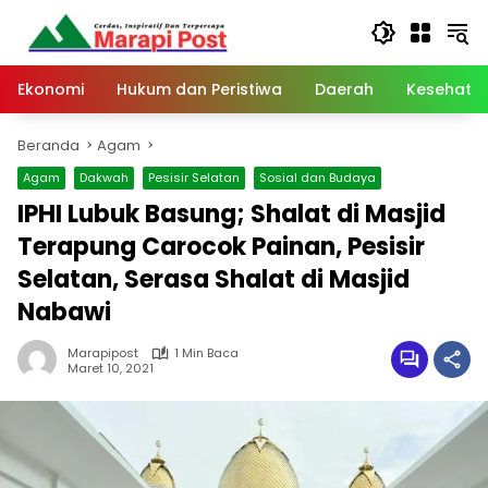
Langsung
ke
konten
Ekonomi
Hukum dan Peristiwa
Daerah
Kesehata
Beranda
Agam
Agam
Dakwah
Pesisir Selatan
Sosial dan Budaya
IPHI Lubuk Basung; Shalat di Masjid
Terapung Carocok Painan, Pesisir
Selatan, Serasa Shalat di Masjid
Nabawi
Marapipost
1 Min Baca
Maret 10, 2021