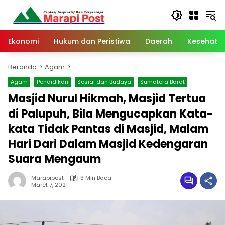
Langsung
ke
konten
Ekonomi
Hukum dan Peristiwa
Daerah
Kesehata
Beranda
Agam
Agam
Pendidikan
Sosial dan Budaya
Sumatera Barat
Masjid Nurul Hikmah, Masjid Tertua
di Palupuh, Bila Mengucapkan Kata-
kata Tidak Pantas di Masjid, Malam
Hari Dari Dalam Masjid Kedengaran
Suara Mengaum
Marapipost
3 Min Baca
Maret 7, 2021