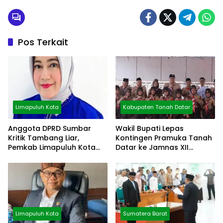
Pos Terkait
Limapuluh Kota
Kabupaten Tanah Datar
Anggota DPRD Sumbar
Wakil Bupati Lepas
Kritik Tambang Liar,
Kontingen Pramuka Tanah
Pemkab Limapuluh Kota
Datar ke Jamnas XII
Pilih Diam
Cibubur
Limapuluh Kota
Sumatera Barat