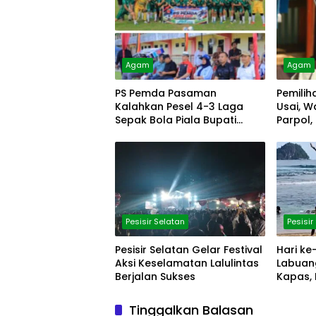
Agam
Agam
PS Pemda Pasaman
Pemilih
Kalahkan Pesel 4-3 Laga
Usai, W
Sepak Bola Piala Bupati
Parpol,
Agam Cup
Pesisir Selatan
Pesisir
Pesisir Selatan Gelar Festival
Hari ke
Aksi Keselamatan Lalulintas
Labuan
Berjalan Sukses
Kapas, 
Dikunju
Tinggalkan Balasan