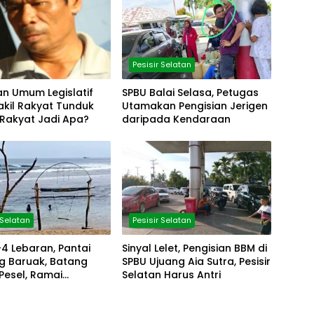
Pesisir Selatan
an Umum Legislatif
SPBU Balai Selasa, Petugas
akil Rakyat Tunduk
Utamakan Pengisian Jerigen
 Rakyat Jadi Apa?
daripada Kendaraan
 Selatan
Pesisir Selatan
-4 Lebaran, Pantai
Sinyal Lelet, Pengisian BBM di
g Baruak, Batang
SPBU Ujuang Aia Sutra, Pesisir
Pesel, Ramai
Selatan Harus Antri
ngi