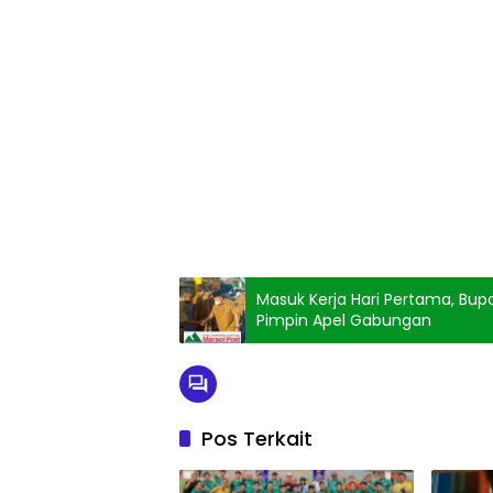
Masuk Kerja Hari Pertama, Bup
Pimpin Apel Gabungan
Pos Terkait