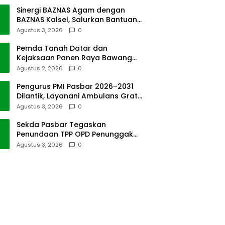
Sinergi BAZNAS Agam dengan
BAZNAS Kalsel, Salurkan Bantuan
Bencana Alam
Agustus 3, 2026
0
Pemda Tanah Datar dan
Kejaksaan Panen Raya Bawang
Merah di Sawah Tangah
Agustus 2, 2026
0
Pengurus PMI Pasbar 2026–2031
Dilantik, Layanani Ambulans Gratis
ke Padang
Agustus 3, 2026
0
Sekda Pasbar Tegaskan
Penundaan TPP OPD Penunggak
Pajak Kendaraan Dinas
Agustus 3, 2026
0