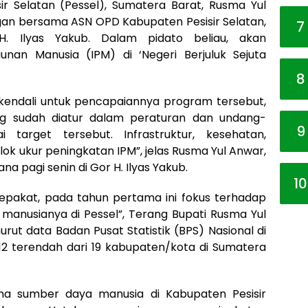
sir Selatan (Pessel), Sumatera Barat, Rusma Yul
ngan bersama ASN OPD Kabupaten Pesisir Selatan,
7
 Ilyas Yakub. Dalam pidato beliau, akan
nan Manusia (IPM) di ‘Negeri Berjuluk Sejuta
8
endali untuk pencapaiannya program tersebut,
ang sudah diatur dalam peraturan dan undang-
9
target tersebut. Infrastruktur, kesehatan,
lok ukur peningkatan IPM”, jelas Rusma Yul Anwar,
a pagi senin di Gor H. Ilyas Yakub.
10
sepakat, pada tahun pertama ini fokus terhadap
anusianya di Pessel”, Terang Bupati Rusma Yul
rut data Badan Pusat Statistik (BPS) Nasional di
 12 terendah dari 19 kabupaten/kota di Sumatera
na sumber daya manusia di Kabupaten Pesisir