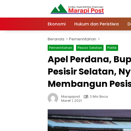
Langsung
ke
konten
Ekonomi
Hukum dan Peristiwa
D
Beranda
Pemerintahan
Pemerintahan
Pesisir Selatan
Politik
Apel Perdana, Bup
Pesisir Selatan, 
Membangun Pesisi
Marapipost
3 Min Baca
Maret 1, 2021