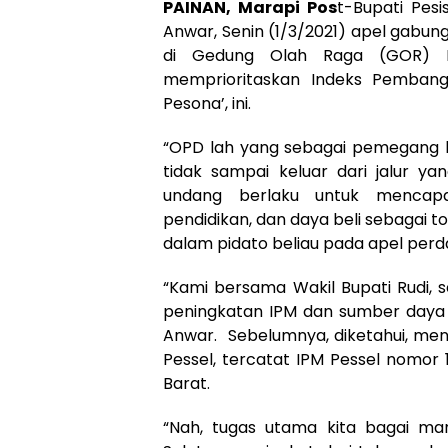
PAINAN, Marapi Pos
t-Bupati Pesi
Anwar, Senin (1/3/2021) apel gabu
di Gedung Olah Raga (GOR) H.
memprioritaskan Indeks Pembangu
Pesona’, ini.
“OPD lah yang sebagai pemegang k
tidak sampai keluar dari jalur y
undang berlaku untuk mencapai 
pendidikan, dan daya beli sebagai to
dalam pidato beliau pada apel perdan
“Kami bersama Wakil Bupati Rudi, 
peningkatan IPM dan sumber daya m
Anwar. Sebelumnya, diketahui, menu
Pessel, tercatat IPM Pessel nomor
Barat.
“Nah, tugas utama kita bagai ma