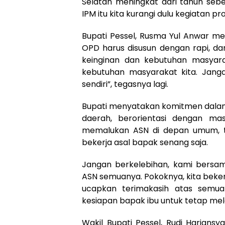
Selatan meningkat dari tahun se
IPM itu kita kurangi dulu kegiatan pr
Bupati Pessel, Rusma Yul Anwar me
OPD harus disusun dengan rapi, dan 
keinginan dan kebutuhan masyaraka
kebutuhan masyarakat kita. Jang
sendiri”, tegasnya lagi.
Bupati menyatakan komitmen dala
daerah, berorientasi dengan mas
memalukan ASN di depan umum, ti
bekerja asal bapak senang saja.
Jangan berkelebihan, kami bersa
ASN semuanya. Pokoknya, kita beker
ucapkan terimakasih atas semua
kesiapan bapak ibu untuk tetap mel
Wakil Bupati Pessel, Rudi Harians