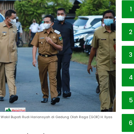
1
2
3
4
5
 Wakil Bupati Rudi Hariansyah di Gedung Olah Raga (GOR) H. Ilyas
6