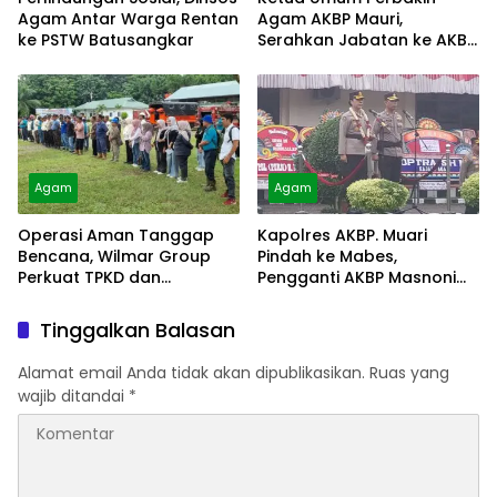
Agam Antar Warga Rentan
Agam AKBP Mauri,
ke PSTW Batusangkar
Serahkan Jabatan ke AKBP
Masnoni
Agam
Agam
Operasi Aman Tanggap
Kapolres AKBP. Muari
Bencana, Wilmar Group
Pindah ke Mabes,
Perkuat TPKD dan
Pengganti AKBP Masnoni
Masyarakat
dari Mabes
Tinggalkan Balasan
Alamat email Anda tidak akan dipublikasikan.
Ruas yang
wajib ditandai
*