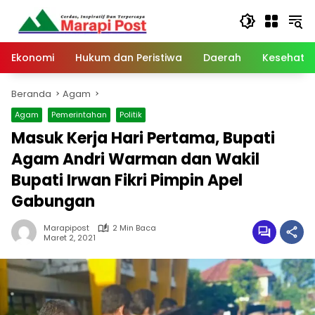
Langsung
ke
konten
Ekonomi
Hukum dan Peristiwa
Daerah
Kesehata
Beranda
Agam
Agam
Pemerintahan
Politik
Masuk Kerja Hari Pertama, Bupati
Agam Andri Warman dan Wakil
Bupati Irwan Fikri Pimpin Apel
Gabungan
Marapipost
2 Min Baca
Maret 2, 2021