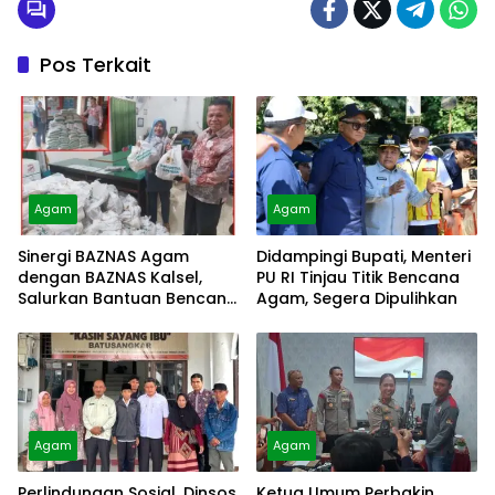
Pos Terkait
Agam
Agam
Sinergi BAZNAS Agam
Didampingi Bupati, Menteri
dengan BAZNAS Kalsel,
PU RI Tinjau Titik Bencana
Salurkan Bantuan Bencana
Agam, Segera Dipulihkan
Alam
Agam
Agam
Perlindungan Sosial, Dinsos
Ketua Umum Perbakin