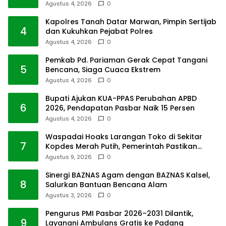
Agustus 4, 2026
0
Kapolres Tanah Datar Marwan, Pimpin Sertijab
4
dan Kukuhkan Pejabat Polres
Agustus 4, 2026
0
Pemkab Pd. Pariaman Gerak Cepat Tangani
5
Bencana, Siaga Cuaca Ekstrem
Agustus 4, 2026
0
Bupati Ajukan KUA-PPAS Perubahan APBD
6
2026, Pendapatan Pasbar Naik 15 Persen
Agustus 4, 2026
0
Waspadai Hoaks Larangan Toko di Sekitar
7
Kopdes Merah Putih, Pemerintah Pastikan
Usaha Warga Tetap Dilindungi
Agustus 9, 2026
0
Sinergi BAZNAS Agam dengan BAZNAS Kalsel,
8
Salurkan Bantuan Bencana Alam
Agustus 3, 2026
0
Pengurus PMI Pasbar 2026–2031 Dilantik,
9
Layanani Ambulans Gratis ke Padang