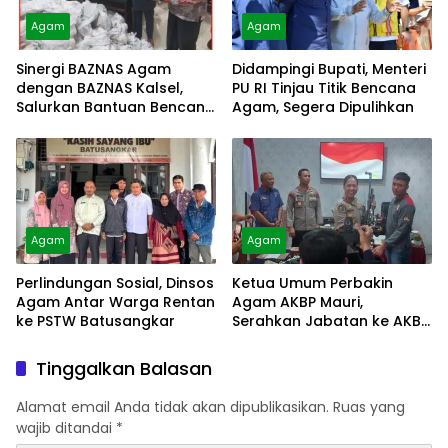
Agam
Agam
Sinergi BAZNAS Agam
Didampingi Bupati, Menteri
dengan BAZNAS Kalsel,
PU RI Tinjau Titik Bencana
Salurkan Bantuan Bencana
Agam, Segera Dipulihkan
Alam
Agam
Agam
Perlindungan Sosial, Dinsos
Ketua Umum Perbakin
Agam Antar Warga Rentan
Agam AKBP Mauri,
ke PSTW Batusangkar
Serahkan Jabatan ke AKBP
Masnoni
Tinggalkan Balasan
Alamat email Anda tidak akan dipublikasikan.
Ruas yang
wajib ditandai
*