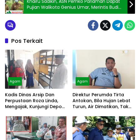
Khairu Sadikin, ASN Pemko Pariaman Dapat
Pujian Walikota Genius Umar, Merintis Budi
Daya Porang
Pos Terkait
Agam
Agam
Kadis Dinas Arsip Dan
Direktur Perumda Tirta
Perpustaan Roza Linda,
Antokan, Bila Hujan Lebat
Mengajak, Kunjungi Depo
Turun, Air Dimatikan, Tak
Arsip
Bisa Diolah