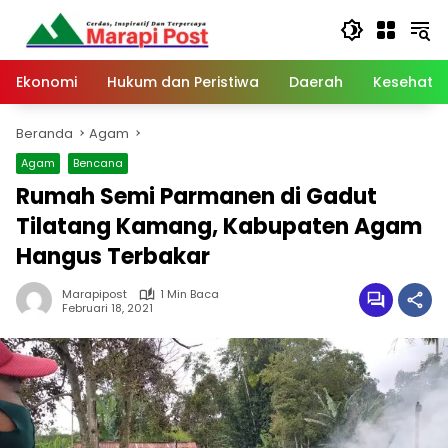
Langsung
ke
konten
Ekonomi
Hukum dan Peristiwa
Daerah
Kesehata
Beranda
Agam
Agam
Bencana
Rumah Semi Parmanen di Gadut
Tilatang Kamang, Kabupaten Agam
Hangus Terbakar
Marapipost
1 Min Baca
Februari 18, 2021