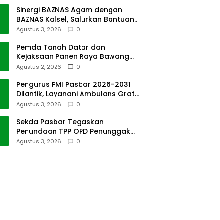
Sinergi BAZNAS Agam dengan
BAZNAS Kalsel, Salurkan Bantuan
Bencana Alam
Agustus 3, 2026
0
Pemda Tanah Datar dan
Kejaksaan Panen Raya Bawang
Merah di Sawah Tangah
Agustus 2, 2026
0
Pengurus PMI Pasbar 2026–2031
Dilantik, Layanani Ambulans Gratis
ke Padang
Agustus 3, 2026
0
Sekda Pasbar Tegaskan
Penundaan TPP OPD Penunggak
Pajak Kendaraan Dinas
Agustus 3, 2026
0