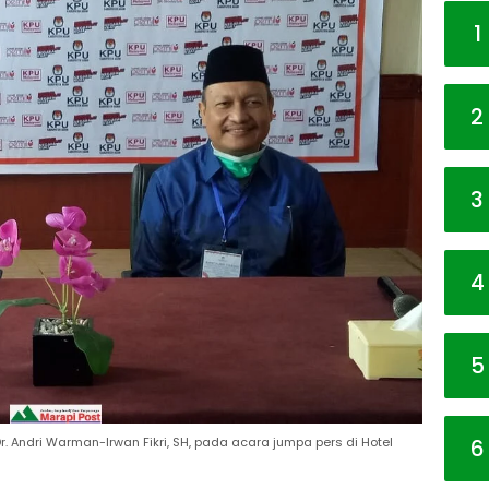
1
2
3
4
5
6
r. Andri Warman-Irwan Fikri, SH, pada acara jumpa pers di Hotel