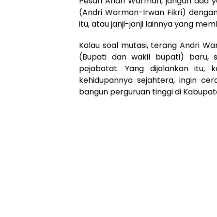
Pesan Andri Warman, jangan ada y
(Andri Warman-Irwan Fikri) dengan j
itu, atau janji-janji lainnya yang me
Kalau soal mutasi, terang Andri W
(Bupati dan wakil bupati) baru,
pejabatat. Yang dijalankan itu,
kehidupannya sejahtera, ingin cer
bangun perguruan tinggi di Kabupa