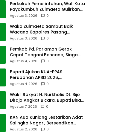
Perkokoh Pemerintahan, Wali Kota
Payakumbuh Zulmaeta Gulirkan
Jabatan
Agustus 3, 2026
0
Wako Zulmaeta Sambut Baik
Wacana Kapolres Pasang
Kamera Pantau Lalin
Agustus 3, 2026
0
Pemkab Pd. Pariaman Gerak
Cepat Tangani Bencana, Siaga
Cuaca Ekstrem
Agustus 4, 2026
0
Bupati Ajukan KUA-PPAS
Perubahan APBD 2026,
Pendapatan Pasbar Naik 15
Agustus 4, 2026
0
Persen
Wakil Rakyat H. Nurkholis Dt. Bijo
Dirajo Angkat Bicara, Bupati Bisa
Digugat
Agustus 7, 2026
0
KAN Aua Kuniang Lestarikan Adat
Salingka Nagari, Bersendikan
Kitabullah
Agustus 2, 2026
0