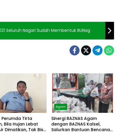
21 Seluruh Nagari Sudah Membentuk BUNag
Agam
r Perumda Tirta
Sinergi BAZNAS Agam
, Bila Hujan Lebat
dengan BAZNAS Kalsel,
Air Dimatikan, Tak Bisa
Salurkan Bantuan Bencana