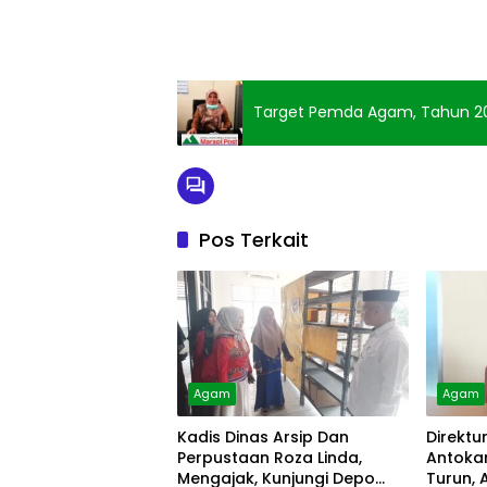
Target Pemda Agam, Tahun 20
Pos Terkait
Agam
Agam
Kadis Dinas Arsip Dan
Direktu
Perpustaan Roza Linda,
Antokan
Mengajak, Kunjungi Depo
Turun, 