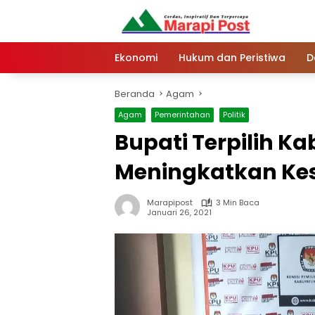
Langsung
ke
konten
Ekonomi
Hukum dan Peristiwa
D
Beranda
Agam
Agam
Pemerintahan
Politik
Bupati Terpilih 
Meningkatkan Ke
Marapipost
3 Min Baca
Januari 26, 2021