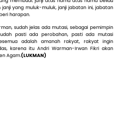
ang membuat janji atas nama atas nama beliau
anji yang muluk-muluk, janji jabatan ini, jabatan
mberi harapan.
arman, sudah jelas ada mutasi, sebagai pemimpin
 sudah pasti ada perobahan, pasti ada mutasi
 kesemua adalah amanah rakyat, rakyat ingin
das, karena itu Andri Warman-Irwan Fikri akan
ten Agam.
(LUKMAN)