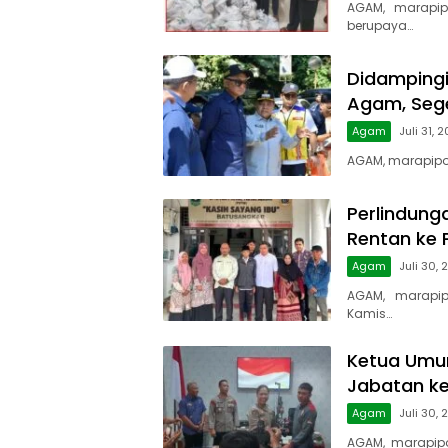
AGAM, marapip
berupaya…
Didampingi 
Agam, Sege
Agam
Juli 31, 
AGAM, marapipos
Perlindung
Rentan ke
Agam
Juli 30,
AGAM, marapip
Kamis…
Ketua Umu
Jabatan k
Agam
Juli 30,
AGAM, marapip