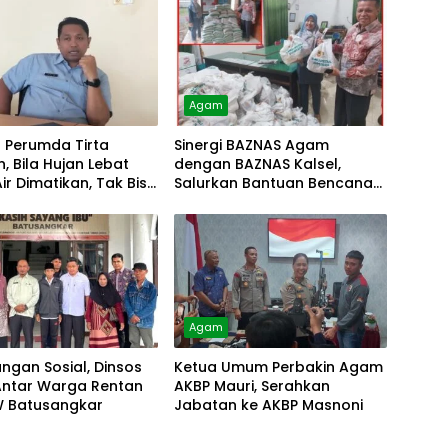
Agam
r Perumda Tirta
Sinergi BAZNAS Agam
, Bila Hujan Lebat
dengan BAZNAS Kalsel,
Air Dimatikan, Tak Bisa
Salurkan Bantuan Bencana
Alam
Agam
ungan Sosial, Dinsos
Ketua Umum Perbakin Agam
ntar Warga Rentan
AKBP Mauri, Serahkan
W Batusangkar
Jabatan ke AKBP Masnoni