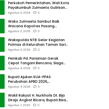
Perkokoh Pemerintahan, Wali Kota
Payakumbuh Zulmaeta Gulirkan
Jabatan
Agustus 3, 2026
0
Wako Zulmaeta Sambut Baik
Wacana Kapolres Pasang
Kamera Pantau Lalin
Agustus 3, 2026
0
Wakapolda NTB Gelar Kegiatan
Polmas di Kelurahan Taman Sari
Ampenan
Agustus 4, 2026
0
Pemkab Pd. Pariaman Gerak
Cepat Tangani Bencana, Siaga
Cuaca Ekstrem
Agustus 4, 2026
0
Bupati Ajukan KUA-PPAS
Perubahan APBD 2026,
Pendapatan Pasbar Naik 15
Agustus 4, 2026
0
Persen
Wakil Rakyat H. Nurkholis Dt. Bijo
Dirajo Angkat Bicara, Bupati Bisa
Digugat
Agustus 7, 2026
0