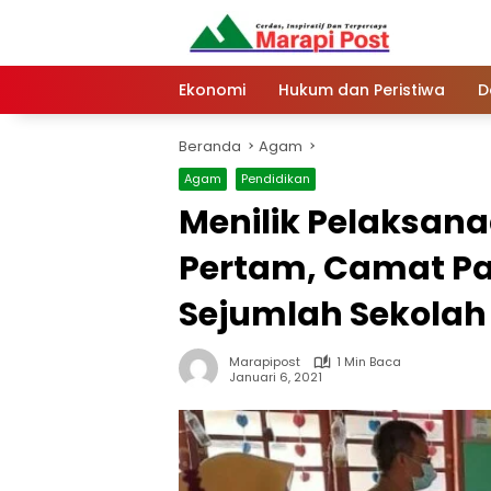
Langsung
ke
konten
Ekonomi
Hukum dan Peristiwa
D
Beranda
Agam
Agam
Pendidikan
Menilik Pelaksan
Pertam, Camat Pa
Sejumlah Sekolah
Marapipost
1 Min Baca
Januari 6, 2021