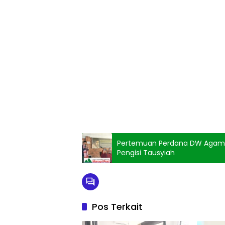
Pertemuan Perdana DW Agam 
Pengisi Tausyiah
Pos Terkait