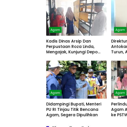
Agam
Agam
Kadis Dinas Arsip Dan
Direktu
Perpustaan Roza Linda,
Antokan
Mengajak, Kunjungi Depo
Turun, 
Arsip
Diolah
Agam
Agam
Didampingi Bupati, Menteri
Perlind
PU RI Tinjau Titik Bencana
Agam A
Agam, Segera Dipulihkan
ke PST