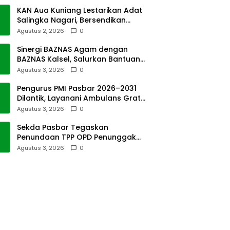
KAN Aua Kuniang Lestarikan Adat
Salingka Nagari, Bersendikan
Kitabullah
Agustus 2, 2026
0
Sinergi BAZNAS Agam dengan
BAZNAS Kalsel, Salurkan Bantuan
Bencana Alam
Agustus 3, 2026
0
Pengurus PMI Pasbar 2026–2031
Dilantik, Layanani Ambulans Gratis
ke Padang
Agustus 3, 2026
0
Sekda Pasbar Tegaskan
Penundaan TPP OPD Penunggak
Pajak Kendaraan Dinas
Agustus 3, 2026
0