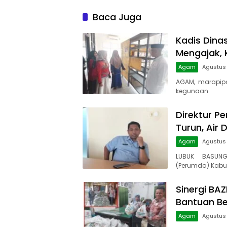
Baca Juga
Kadis Dina
Mengajak, 
Agam
Agustus 
AGAM, marapip
kegunaan…
Direktur Pe
Turun, Air 
Agam
Agustus
LUBUK BASUNG
(Perumda) Kabu
Sinergi BA
Bantuan B
Agam
Agustus