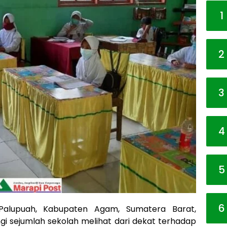
1
2
3
4
5
6
alupuah, Kabupaten Agam, Sumatera Barat,
ngi sejumlah sekolah melihat dari dekat terhadap