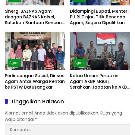
Sinergi BAZNAS Agam
Didampingi Bupati, Menteri
dengan BAZNAS Kalsel,
PU RI Tinjau Titik Bencana
Salurkan Bantuan Bencana
Agam, Segera Dipulihkan
Alam
Agam
Agam
Perlindungan Sosial, Dinsos
Ketua Umum Perbakin
Agam Antar Warga Rentan
Agam AKBP Mauri,
ke PSTW Batusangkar
Serahkan Jabatan ke AKBP
Masnoni
Tinggalkan Balasan
Alamat email Anda tidak akan dipublikasikan.
Ruas yang
wajib ditandai
*