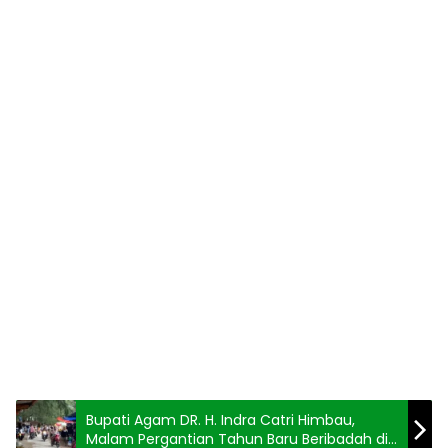
Bupati Agam DR. H. Indra Catri Himbau,
Malam Pergantian Tahun Baru Beribadah di