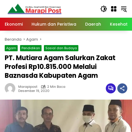
Langsung
ke
konten
Ekonomi
Hukum dan Peristiwa
Daerah
Kesehata
Beranda
Agam
Agam
Pendidikan
Sosial dan Budaya
PT. Mutiara Agam Salurkan Zakat
Profesi Rp10.815.000 Melalui
Baznasda Kabupaten Agam
Marapipost
2 Min Baca
Desember 19, 2020