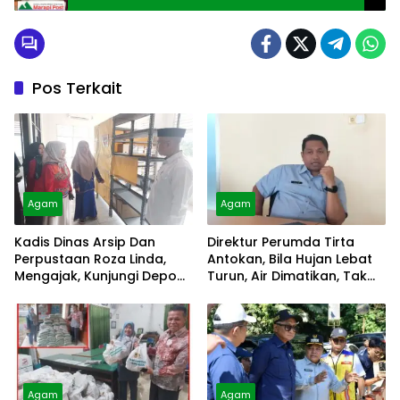
Rumah Ibadah
Pos Terkait
Agam
Agam
Kadis Dinas Arsip Dan
Direktur Perumda Tirta
Perpustaan Roza Linda,
Antokan, Bila Hujan Lebat
Mengajak, Kunjungi Depo
Turun, Air Dimatikan, Tak
Arsip
Bisa Diolah
Agam
Agam