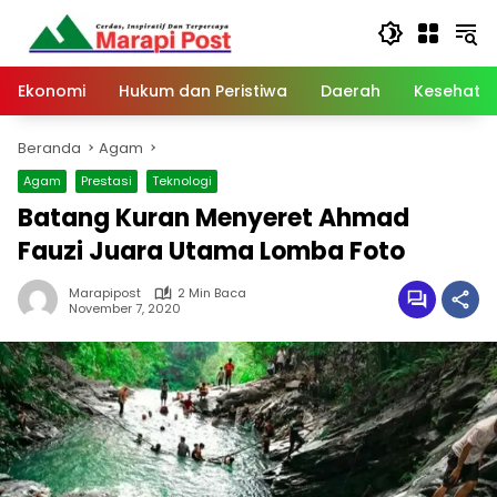
Langsung
ke
konten
Ekonomi
Hukum dan Peristiwa
Daerah
Kesehata
Beranda
Agam
Agam
Prestasi
Teknologi
Batang Kuran Menyeret Ahmad
Fauzi Juara Utama Lomba Foto
Marapipost
2 Min Baca
November 7, 2020