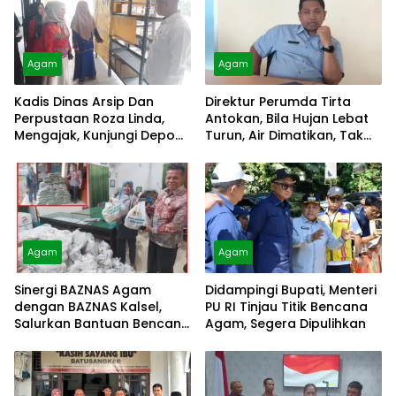
Agam
Agam
Kadis Dinas Arsip Dan
Direktur Perumda Tirta
Perpustaan Roza Linda,
Antokan, Bila Hujan Lebat
Mengajak, Kunjungi Depo
Turun, Air Dimatikan, Tak
Arsip
Bisa Diolah
Agam
Agam
Sinergi BAZNAS Agam
Didampingi Bupati, Menteri
dengan BAZNAS Kalsel,
PU RI Tinjau Titik Bencana
Salurkan Bantuan Bencana
Agam, Segera Dipulihkan
Alam