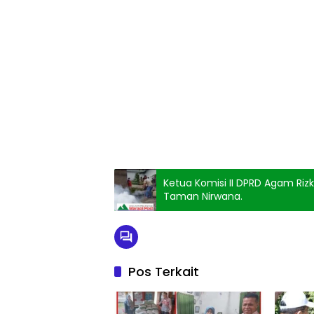
Ketua Komisi II DPRD Agam Riz
Taman Nirwana.
Pos Terkait