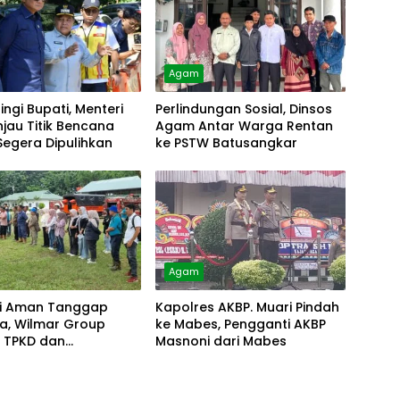
Agam
ngi Bupati, Menteri
Perlindungan Sosial, Dinsos
injau Titik Bencana
Agam Antar Warga Rentan
egera Dipulihkan
ke PSTW Batusangkar
Agam
i Aman Tanggap
Kapolres AKBP. Muari Pindah
a, Wilmar Group
ke Mabes, Pengganti AKBP
t TPKD dan
Masnoni dari Mabes
akat