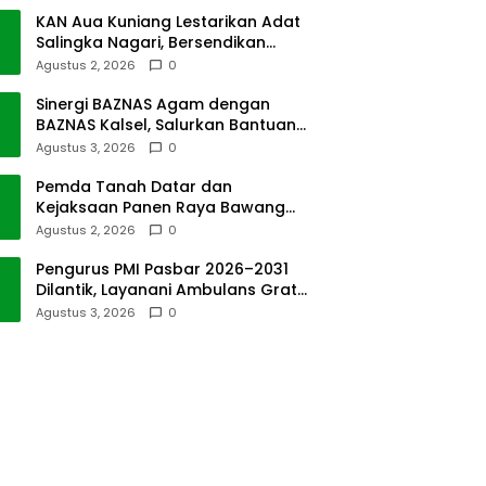
KAN Aua Kuniang Lestarikan Adat
Salingka Nagari, Bersendikan
Kitabullah
Agustus 2, 2026
0
Sinergi BAZNAS Agam dengan
BAZNAS Kalsel, Salurkan Bantuan
Bencana Alam
Agustus 3, 2026
0
Pemda Tanah Datar dan
Kejaksaan Panen Raya Bawang
Merah di Sawah Tangah
Agustus 2, 2026
0
Pengurus PMI Pasbar 2026–2031
Dilantik, Layanani Ambulans Gratis
ke Padang
Agustus 3, 2026
0