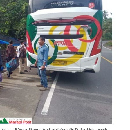
bekalan di Depok. Diberangkatkan di Anak Aia Dadok, Manggopoh,