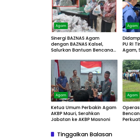
Agam
Agam
Sinergi BAZNAS Agam
Didampi
dengan BAZNAS Kalsel,
PU RI T
Salurkan Bantuan Bencana
Agam, S
Alam
Agam
Agam
Ketua Umum Perbakin Agam
Operas
AKBP Mauri, Serahkan
Bencan
Jabatan ke AKBP Masnoni
Perkua
Masyar
Tinggalkan Balasan