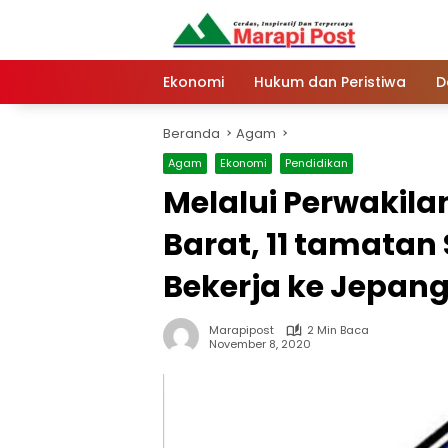
Langsung
ke
konten
Ekonomi
Hukum dan Peristiwa
D
Beranda
Agam
Agam
Ekonomi
Pendidikan
Melalui Perwakil
Barat, 11 tamatan
Bekerja ke Jepan
Marapipost
2 Min Baca
November 8, 2020