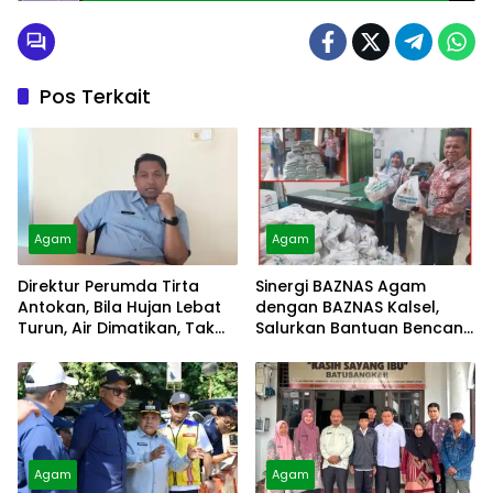
Pos Terkait
Agam
Agam
Direktur Perumda Tirta
Sinergi BAZNAS Agam
Antokan, Bila Hujan Lebat
dengan BAZNAS Kalsel,
Turun, Air Dimatikan, Tak
Salurkan Bantuan Bencana
Bisa Diolah
Alam
Agam
Agam