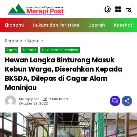
Langsung
ke
konten
Ekonomi
Hukum dan Peristiwa
Daerah
Kesehata
Beranda
Agam
Agam
Animals
Hukum dan Peristiwa
Hewan Langka Binturong Masuk
Kebun Warga, Diserahkan Kepada
BKSDA, Dilepas di Cagar Alam
Maninjau
Marapipost
2 Min Baca
Oktober 29, 2020