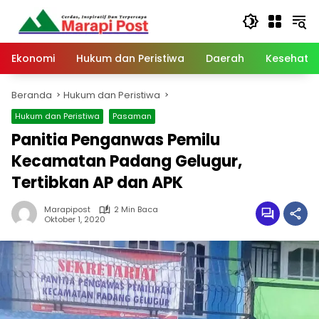
Langsung
ke
konten
Ekonomi
Hukum dan Peristiwa
Daerah
Kesehata
Beranda
Hukum dan Peristiwa
Hukum dan Peristiwa
Pasaman
Panitia Penganwas Pemilu
Kecamatan Padang Gelugur,
Tertibkan AP dan APK
Marapipost
2 Min Baca
Oktober 1, 2020