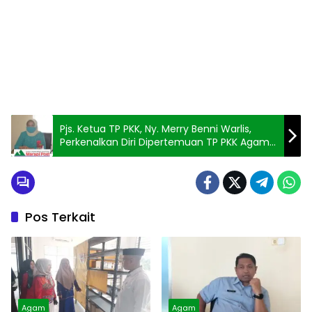
Pjs. Ketua TP PKK, Ny. Merry Benni Warlis,
Perkenalkan Diri Dipertemuan TP PKK Agam,
Dan Puji Hebatnya PKK
Pos Terkait
Agam
Agam