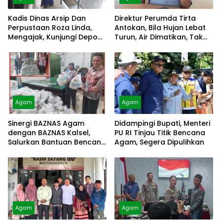
Kadis Dinas Arsip Dan
Direktur Perumda Tirta
Perpustaan Roza Linda,
Antokan, Bila Hujan Lebat
Mengajak, Kunjungi Depo
Turun, Air Dimatikan, Tak
Arsip
Bisa Diolah
Agam
Agam
Sinergi BAZNAS Agam
Didampingi Bupati, Menteri
dengan BAZNAS Kalsel,
PU RI Tinjau Titik Bencana
Salurkan Bantuan Bencana
Agam, Segera Dipulihkan
Alam
Agam
Agam