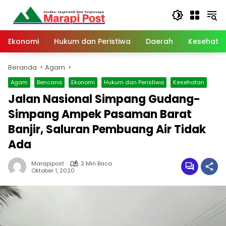
Langsung
ke
konten
Ekonomi
Hukum dan Peristiwa
Daerah
Kesehata
Beranda
Agam
Agam
Bencana
Ekonomi
Hukum dan Peristiwa
Kesehatan
Jalan Nasional Simpang Gudang-
Simpang Ampek Pasaman Barat
Banjir, Saluran Pembuang Air Tidak
Ada
Marapipost
2 Min Baca
Oktober 1, 2020