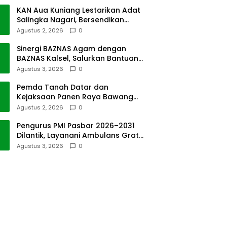
KAN Aua Kuniang Lestarikan Adat
Salingka Nagari, Bersendikan
Kitabullah
Agustus 2, 2026
0
Sinergi BAZNAS Agam dengan
BAZNAS Kalsel, Salurkan Bantuan
Bencana Alam
Agustus 3, 2026
0
Pemda Tanah Datar dan
Kejaksaan Panen Raya Bawang
Merah di Sawah Tangah
Agustus 2, 2026
0
Pengurus PMI Pasbar 2026–2031
Dilantik, Layanani Ambulans Gratis
ke Padang
Agustus 3, 2026
0