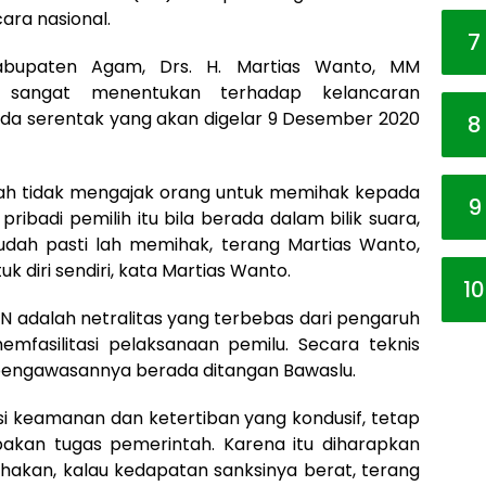
ara nasional.
7
Kabupaten Agam, Drs. H. Martias Wanto, MM
SN sangat menentukan terhadap kelancaran
ada serentak yang akan digelar 9 Desember 2020
8
lah tidak mengajak orang untuk memihak kepada
9
 pribadi pemilih itu bila berada dalam bilik suara,
 sudah pasti lah memihak, terang Martias Wanto,
k diri sendiri, kata Martias Wanto.
10
N adalah netralitas yang terbebas dari pengaruh
mfasilitasi pelaksanaan pemilu. Secara teknis
pengawasannya berada ditangan Bawaslu.
 keamanan dan ketertiban yang kondusif, tetap
kan tugas pemerintah. Karena itu diharapkan
ihakan, kalau kedapatan sanksinya berat, terang