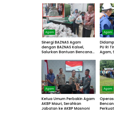
Agam
Agam
Sinergi BAZNAS Agam
Didampi
dengan BAZNAS Kalsel,
PU RI T
Salurkan Bantuan Bencana
Agam, S
Alam
Agam
Agam
Ketua Umum Perbakin Agam
Operas
AKBP Mauri, Serahkan
Bencan
Jabatan ke AKBP Masnoni
Perkua
Masyar