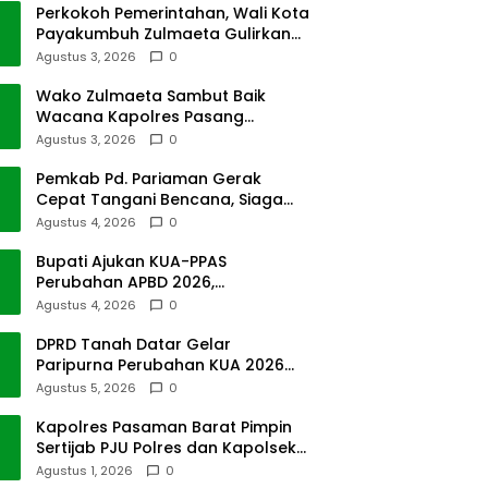
Perkokoh Pemerintahan, Wali Kota
Payakumbuh Zulmaeta Gulirkan
Jabatan
Agustus 3, 2026
0
Wako Zulmaeta Sambut Baik
Wacana Kapolres Pasang
Kamera Pantau Lalin
Agustus 3, 2026
0
Pemkab Pd. Pariaman Gerak
Cepat Tangani Bencana, Siaga
Cuaca Ekstrem
Agustus 4, 2026
0
Bupati Ajukan KUA-PPAS
Perubahan APBD 2026,
Pendapatan Pasbar Naik 15
Agustus 4, 2026
0
Persen
DPRD Tanah Datar Gelar
Paripurna Perubahan KUA 2026
dan PPAS Tahun 2027
Agustus 5, 2026
0
Kapolres Pasaman Barat Pimpin
Sertijab PJU Polres dan Kapolsek
Sungai Beremas
Agustus 1, 2026
0