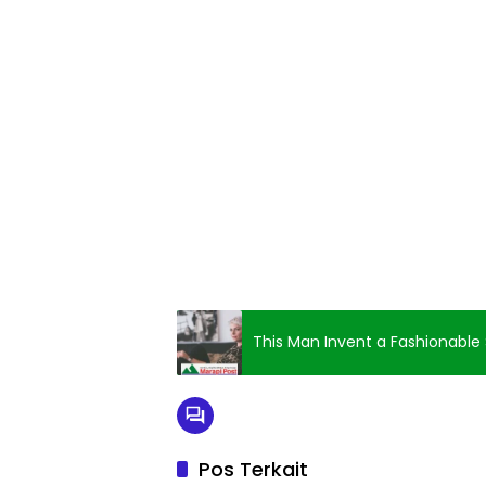
This Man Invent a Fashionable 
Pos Terkait