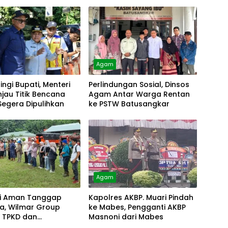
Agam
ngi Bupati, Menteri
Perlindungan Sosial, Dinsos
injau Titik Bencana
Agam Antar Warga Rentan
egera Dipulihkan
ke PSTW Batusangkar
Agam
i Aman Tanggap
Kapolres AKBP. Muari Pindah
a, Wilmar Group
ke Mabes, Pengganti AKBP
t TPKD dan
Masnoni dari Mabes
akat