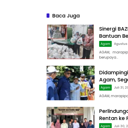
Baca Juga
Sinergi BA
Bantuan B
Agam
Agustus
AGAM, marapip
berupaya…
Didampingi 
Agam, Sege
Agam
Juli 31, 
AGAM, marapipos
Perlindung
Rentan ke
Agam
Juli 30,