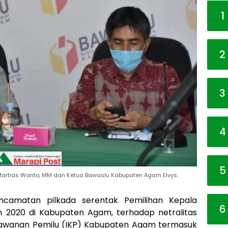
1
2
3
4
5
. Martias Wanto, MM dan Ketua Bawaslu Kabupaten Agam Elvys.
ncamatan pilkada serentak Pemilihan Kepala
6
 2020 di Kabupaten Agam, terhadap netralitas
rawanan Pemilu (IKP) Kabupaten Agam termasuk