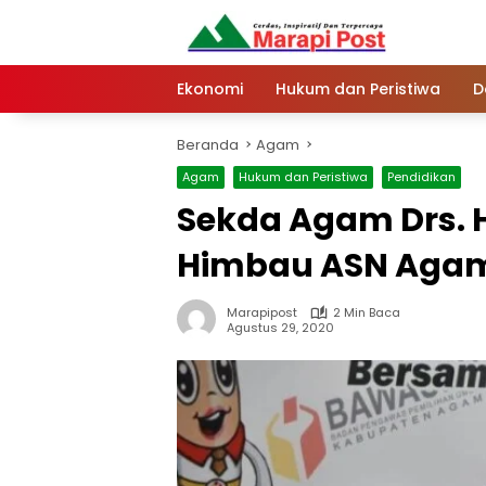
Langsung
ke
konten
Ekonomi
Hukum dan Peristiwa
D
Beranda
Agam
Agam
Hukum dan Peristiwa
Pendidikan
Sekda Agam Drs. 
Himbau ASN Agam 
Marapipost
2 Min Baca
Agustus 29, 2020