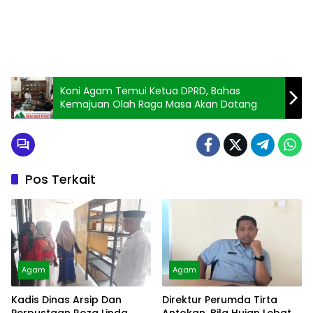
Koni Agam Temui Ketua DPRD, Bahas
Kemajuan Olah Raga Masa Akan Datang
Pos Terkait
Agam
Agam
Kadis Dinas Arsip Dan
Direktur Perumda Tirta