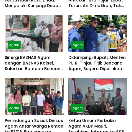
Perpustaan Roza Linda,
Antokan, Bila Hujan Lebat
Mengajak, Kunjungi Depo
Turun, Air Dimatikan, Tak
Arsip
Bisa Diolah
Agam
Agam
Sinergi BAZNAS Agam
Didampingi Bupati, Menteri
dengan BAZNAS Kalsel,
PU RI Tinjau Titik Bencana
Salurkan Bantuan Bencana
Agam, Segera Dipulihkan
Alam
Agam
Agam
Perlindungan Sosial, Dinsos
Ketua Umum Perbakin
Agam Antar Warga Rentan
Agam AKBP Mauri,
ke PSTW Batusangkar
Serahkan Jabatan ke AKBP