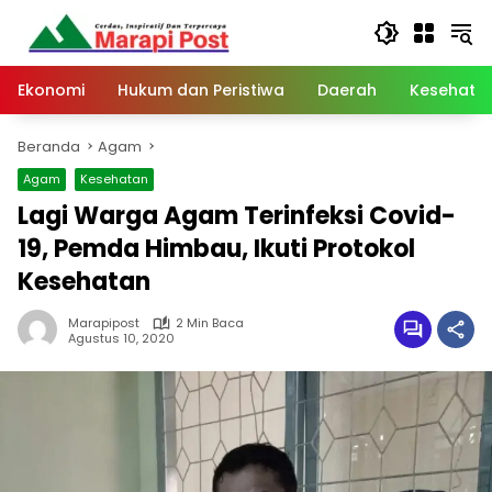
Langsung
ke
konten
Ekonomi
Hukum dan Peristiwa
Daerah
Kesehata
Beranda
Agam
Agam
Kesehatan
Lagi Warga Agam Terinfeksi Covid-
19, Pemda Himbau, Ikuti Protokol
Kesehatan
Marapipost
2 Min Baca
Agustus 10, 2020