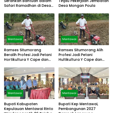
Serahkan Bantuan dalam
Tinjau Pekerjaan Jembatan
Safari Ramadhan di Desa
Desa Mongan Poula
Malancan
Mentawai
Mentawai
Ramses Situmorang
Ramses Situmorang Alih
Beralih Profesi Jadi Petani
Profesi Jadi Petani
Hortikultura Y Cape dan
Hultikultura Y Cape dan
Sayuran
Sayuran
Mentawai
Mentawai
Bupati Kabupaten
Bupati Kep Mentawai,
Kepulauan Mentawai Rinto
Pembangunan 2027