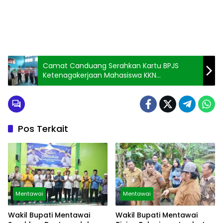
Camat Canduang Serahkan Kartu BPJS
Ketenagakerjaan Mahasiswa KKN
Gelombang II
Pos Terkait
Mentawai
Mentawai
Wakil Bupati Mentawai
Wakil Bupati Mentawai