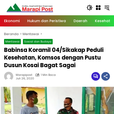
Langsung
ke
konten
Ekonomi
Hukum dan Peristiwa
Daerah
Kesehata
Beranda
Mentawai
Mentawai
Sosial dan Budaya
Babinsa Koramil 04/Sikakap Peduli
Kesehatan, Komsos dengan Pustu
Dusun Kosai Bagat Sagai
Marapipost
1 Min Baca
Juli 26, 2020