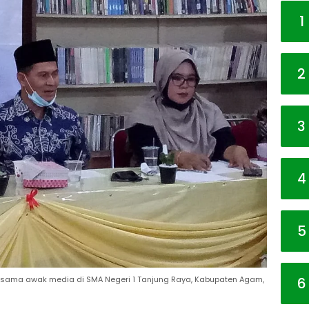
1
2
3
4
5
6
ersama awak media di SMA Negeri 1 Tanjung Raya, Kabupaten Agam,