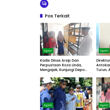
Pos Terkait
Agam
Agam
Kadis Dinas Arsip Dan
Direktu
Perpustaan Roza Linda,
Antokan
Mengajak, Kunjungi Depo
Turun, 
Arsip
Diolah
Agam
Agam