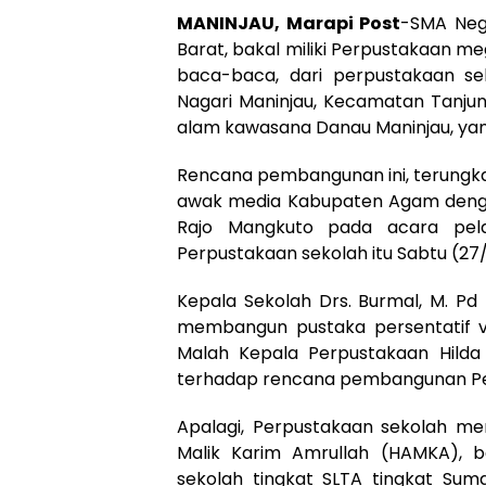
MANINJAU, Marapi Post
-SMA Neg
Barat, bakal miliki Perpustakaan m
baca-baca, dari perpustakaan sek
Nagari Maninjau, Kecamatan Tanjung
alam kawasana Danau Maninjau, yan
Rencana pembangunan ini, terungk
awak media Kabupaten Agam dengan
Rajo Mangkuto pada acara pela
Perpustakaan sekolah itu Sabtu (27
Kepala Sekolah Drs. Burmal, M. P
membangun pustaka persentatif v
Malah Kepala Perpustakaan Hilda 
terhadap rencana pembangunan Per
Apalagi, Perpustakaan sekolah me
Malik Karim Amrullah (HAMKA), be
sekolah tingkat SLTA tingkat Su