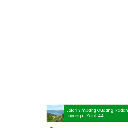
Jalan Simpang Gudang-Padang L
Layang di Kelok 44