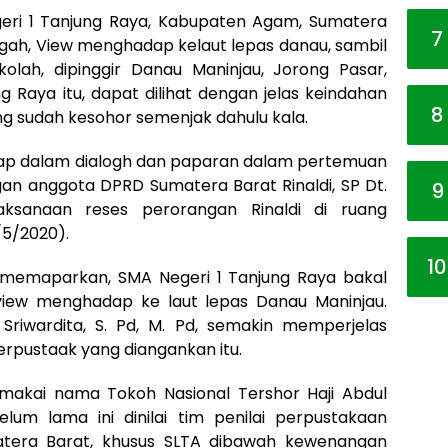
eri 1 Tanjung Raya, Kabupaten Agam, Sumatera
7
egah, View menghadap kelaut lepas danau, sambil
olah, dipinggir Danau Maninjau, Jorong Pasar,
 Raya itu, dapat dilihat dengan jelas keindahan
8
g sudah kesohor semenjak dahulu kala.
ap dalam dialogh dan paparan dalam pertemuan
 anggota DPRD Sumatera Barat Rinaldi, SP Dt.
9
ksanaan reses perorangan Rinaldi di ruang
/5/2020).
10
d memaparkan, SMA Negeri 1 Tanjung Raya bakal
iew menghadap ke laut lepas Danau Maninjau.
Sriwardita, S. Pd, M. Pd, semakin memperjelas
pustaak yang diangankan itu.
makai nama Tokoh Nasional Tershor Haji Abdul
lum lama ini dinilai tim penilai perpustakaan
matera Barat, khusus SLTA dibawah kewenangan