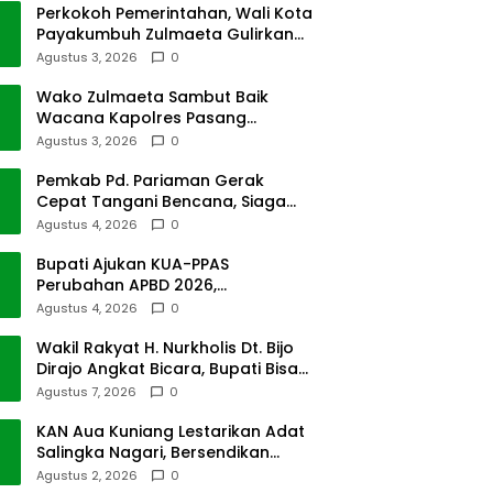
Perkokoh Pemerintahan, Wali Kota
Payakumbuh Zulmaeta Gulirkan
Jabatan
Agustus 3, 2026
0
Wako Zulmaeta Sambut Baik
Wacana Kapolres Pasang
Kamera Pantau Lalin
Agustus 3, 2026
0
Pemkab Pd. Pariaman Gerak
Cepat Tangani Bencana, Siaga
Cuaca Ekstrem
Agustus 4, 2026
0
Bupati Ajukan KUA-PPAS
Perubahan APBD 2026,
Pendapatan Pasbar Naik 15
Agustus 4, 2026
0
Persen
Wakil Rakyat H. Nurkholis Dt. Bijo
Dirajo Angkat Bicara, Bupati Bisa
Digugat
Agustus 7, 2026
0
KAN Aua Kuniang Lestarikan Adat
Salingka Nagari, Bersendikan
Kitabullah
Agustus 2, 2026
0