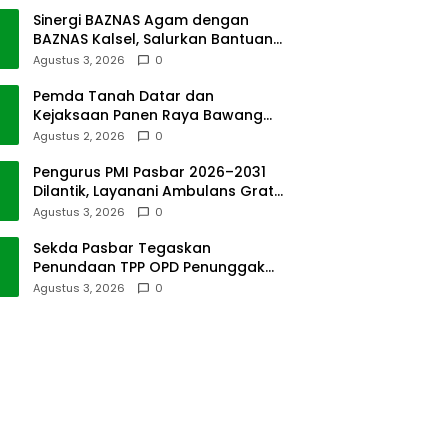
Sinergi BAZNAS Agam dengan
BAZNAS Kalsel, Salurkan Bantuan
Bencana Alam
Agustus 3, 2026
0
Pemda Tanah Datar dan
Kejaksaan Panen Raya Bawang
Merah di Sawah Tangah
Agustus 2, 2026
0
Pengurus PMI Pasbar 2026–2031
Dilantik, Layanani Ambulans Gratis
ke Padang
Agustus 3, 2026
0
Sekda Pasbar Tegaskan
Penundaan TPP OPD Penunggak
Pajak Kendaraan Dinas
Agustus 3, 2026
0