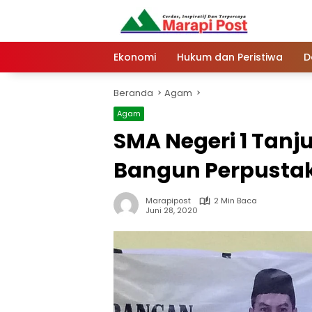
Langsung
ke
konten
Ekonomi
Hukum dan Peristiwa
D
Beranda
Agam
Agam
SMA Negeri 1 Tan
Bangun Perpustak
Marapipost
2 Min Baca
Juni 28, 2020