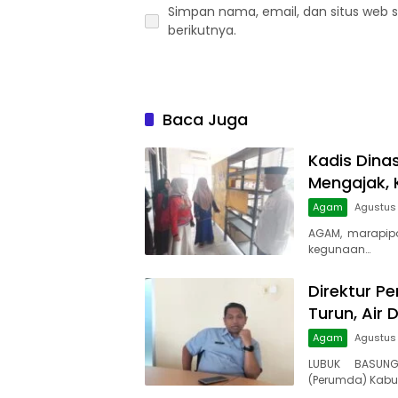
Simpan nama, email, dan situs web 
berikutnya.
Baca Juga
Kadis Dina
Mengajak, 
Agam
Agustus 
AGAM, marapip
kegunaan…
Direktur Pe
Turun, Air 
Agam
Agustus
LUBUK BASUNG
(Perumda) Kabu