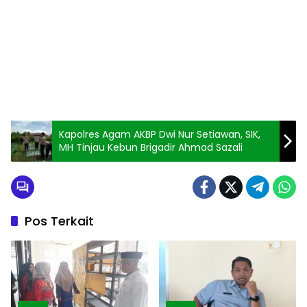
Kapolres Agam AKBP Dwi Nur Setiawan, SIK,
MH Tinjau Kebun Brigadir Ahmad Sazali
Pos Terkait