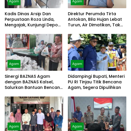
Agam
Agam
Kadis Dinas Arsip Dan
Direktur Perumda Tirta
Perpustaan Roza Linda,
Antokan, Bila Hujan Lebat
Mengajak, Kunjungi Depo
Turun, Air Dimatikan, Tak
Arsip
Bisa Diolah
Agam
Agam
Sinergi BAZNAS Agam
Didampingi Bupati, Menteri
dengan BAZNAS Kalsel,
PU RI Tinjau Titik Bencana
Salurkan Bantuan Bencana
Agam, Segera Dipulihkan
Alam
Agam
Agam