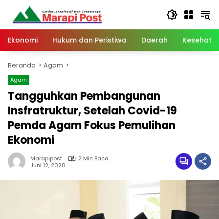
Langsung
ke
konten
Ekonomi
Hukum dan Peristiwa
Daerah
Kesehata
Beranda
Agam
Agam
Tangguhkan Pembangunan
Insfratruktur, Setelah Covid-19
Pemda Agam Fokus Pemulihan
Ekonomi
Marapipost
2 Min Baca
Juni 12, 2020