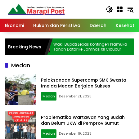
Langsung
ke
konten
Ekonomi
Hukum dan Peristiwa
Daerah
Kesehata
 Tambang
Wakil Bupati Lepas Kontingen Pramuka
Breaking News
ilih Diam
Tanah Datar ke Jamnas XII Cibubur
Medan
Pelaksanaan Supercamp SMK Swasta
Imelda Medan Berjalan Sukses
Medan
Desember 21, 2023
Problematika Wartawan Yang Sudah
dan Belum UKW di Pemprov Sumut
Medan
Desember 19, 2023