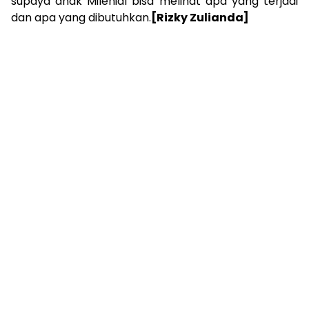
supaya anak Milenial bisa melihat apa yang terjadi
dan apa yang dibutuhkan.
[Rizky Zulianda]