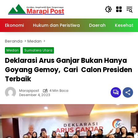
Langsung
ke
konten
Ekonomi
Hukum dan Peristiwa
Daerah
Kesehata
Beranda
Medan
Medan
Sumatera Utara
Deklarasi Arus Ganjar Bukan Hanya
Goyang Gemoy, Cari Calon Presiden
Terbaik
Marapipost
4 Min Baca
Desember 4, 2023