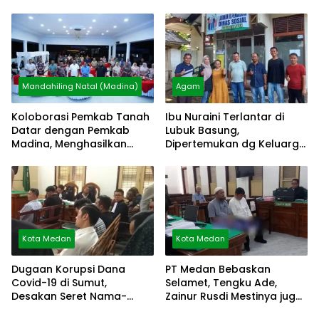
Mustafa Akmal
Pematang Siantar
Mandahiling Natal (Madina)
Agam
Koloborasi Pemkab Tanah
Ibu Nuraini Terlantar di
Datar dengan Pemkab
Lubuk Basung,
Madina, Menghasilkan
Dipertemukan dg Keluarga
Kesmas
via Video Call
Kota Medan
Kota Medan
Dugaan Korupsi Dana
PT Medan Bebaskan
Covid-19 di Sumut,
Selamet, Tengku Ade,
Desakan Seret Nama-
Zainur Rusdi Mestinya juga
Nama Besar
Bebas