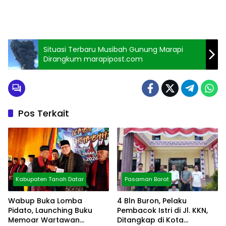
Situasi Terbaru Musibah Gunung Marapi
Dirangkum marapipost.com
Pos Terkait
Kabupaten Tanah Datar
Pasaman Barat
Wabup Buka Lomba
4 Bln Buron, Pelaku
Pidato, Launching Buku
Pembacok Istri di Jl. KKN,
Memoar Wartawan
Ditangkap di Kota