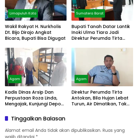
Limapuluh Kota
Sumatera Barat
Wakil Rakyat H. Nurkholis
Bupati Tanah Datar Lantik
Dt. Bijo Dirajo Angkat
Inoki Ulma Tiara Jadi
Bicara, Bupati Bisa Digugat
Direktur Perumda Tirta
Alami
Agam
Agam
Kadis Dinas Arsip Dan
Direktur Perumda Tirta
Perpustaan Roza Linda,
Antokan, Bila Hujan Lebat
Mengajak, Kunjungi Depo
Turun, Air Dimatikan, Tak
Arsip
Bisa Diolah
Tinggalkan Balasan
Alamat email Anda tidak akan dipublikasikan.
Ruas yang
wajib ditandai
*