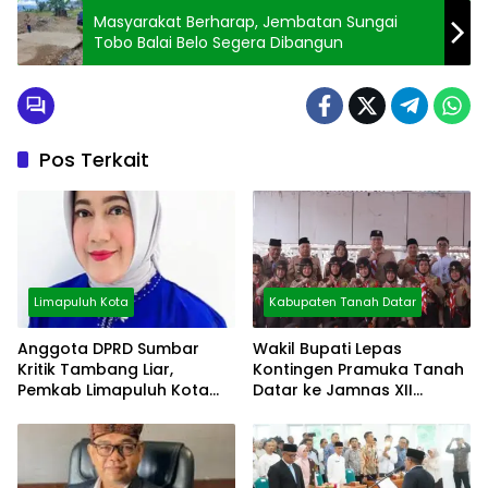
Masyarakat Berharap, Jembatan Sungai
Tobo Balai Belo Segera Dibangun
Pos Terkait
Limapuluh Kota
Kabupaten Tanah Datar
Anggota DPRD Sumbar
Wakil Bupati Lepas
Kritik Tambang Liar,
Kontingen Pramuka Tanah
Pemkab Limapuluh Kota
Datar ke Jamnas XII
Pilih Diam
Cibubur