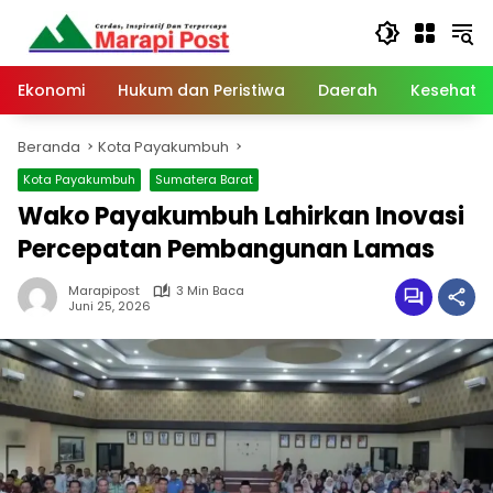
Langsung
ke
konten
Ekonomi
Hukum dan Peristiwa
Daerah
Kesehata
Beranda
Kota Payakumbuh
Kota Payakumbuh
Sumatera Barat
Wako Payakumbuh Lahirkan Inovasi
Percepatan Pembangunan Lamas
Marapipost
3 Min Baca
Juni 25, 2026