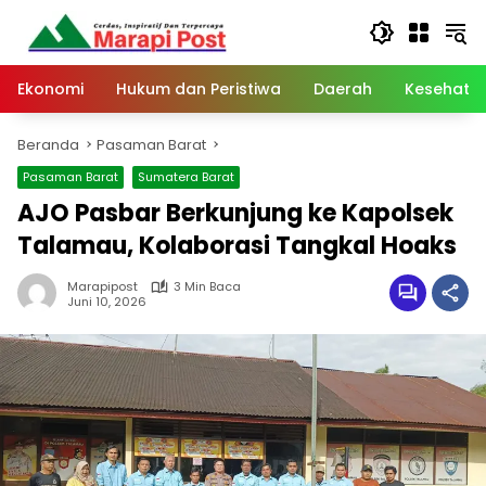
Langsung
ke
konten
Ekonomi
Hukum dan Peristiwa
Daerah
Kesehata
Beranda
Pasaman Barat
Pasaman Barat
Sumatera Barat
AJO Pasbar Berkunjung ke Kapolsek
Talamau, Kolaborasi Tangkal Hoaks
Marapipost
3 Min Baca
Juni 10, 2026