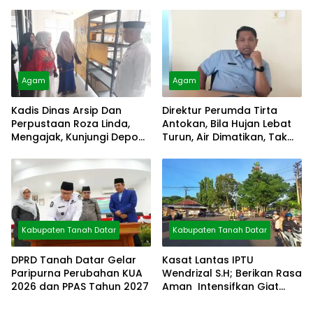
Alami
Agam
Agam
Kadis Dinas Arsip Dan
Direktur Perumda Tirta
Perpustaan Roza Linda,
Antokan, Bila Hujan Lebat
Mengajak, Kunjungi Depo
Turun, Air Dimatikan, Tak
Arsip
Bisa Diolah
Kabupaten Tanah Datar
Kabupaten Tanah Datar
DPRD Tanah Datar Gelar
Kasat Lantas IPTU
Paripurna Perubahan KUA
Wendrizal S.H; Berikan Rasa
2026 dan PPAS Tahun 2027
Aman Intensifkan Giat
Preventif Pagi