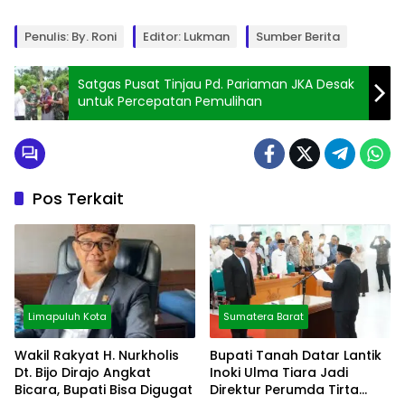
Penulis: By. Roni
Editor: Lukman
Sumber Berita
Satgas Pusat Tinjau Pd. Pariaman JKA Desak
untuk Percepatan Pemulihan
Pos Terkait
Limapuluh Kota
Sumatera Barat
Wakil Rakyat H. Nurkholis
Bupati Tanah Datar Lantik
Dt. Bijo Dirajo Angkat
Inoki Ulma Tiara Jadi
Bicara, Bupati Bisa Digugat
Direktur Perumda Tirta