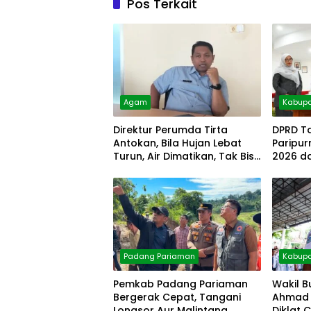
Pos Terkait
Agam
Kabupa
Direktur Perumda Tirta
DPRD T
Antokan, Bila Hujan Lebat
Paripu
Turun, Air Dimatikan, Tak Bisa
2026 d
Diolah
Padang Pariaman
Kabupa
Pemkab Padang Pariaman
Wakil B
Bergerak Cepat, Tangani
Ahmad 
Longsor Aur Malintang
Diklat 