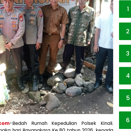
1
2
3
4
5
6
.com
-Bedah Rumah Kepedulian Polsek Kinali.
ngka hari Bayangkara Ke 80 tahun 2026. kepada