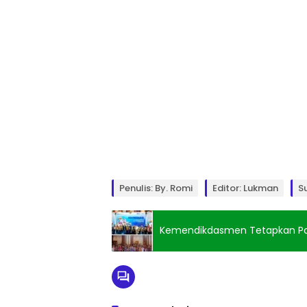
Penulis: By. Romi
Editor: Lukman
S
Kemendikdasmen Tetapkan Pasa