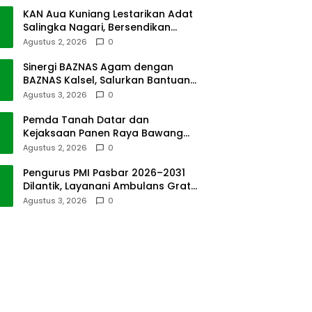
KAN Aua Kuniang Lestarikan Adat
Salingka Nagari, Bersendikan
Kitabullah
Agustus 2, 2026
0
Sinergi BAZNAS Agam dengan
BAZNAS Kalsel, Salurkan Bantuan
Bencana Alam
Agustus 3, 2026
0
Pemda Tanah Datar dan
Kejaksaan Panen Raya Bawang
Merah di Sawah Tangah
Agustus 2, 2026
0
Pengurus PMI Pasbar 2026–2031
Dilantik, Layanani Ambulans Gratis
ke Padang
Agustus 3, 2026
0