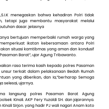
S.I.K menegaskan bahwa kehadiran Polri tidak
, tetapi juga membantu masyarakat melalui
utuhan dasar. jelasnya
 hanya bertujuan memperbaiki rumah warga yang
 memperkuat ikatan kebersamaan antara Polri
kan situasi kamtibmas yang aman dan kondusif
Pasaman Barat”, ujar Agung Tribawanto.
aikan rasa terima kasih kepada polres Pasaman
ruh unsur terkait dalam pelaksanaan Bedah Rumah
antuan yang diberikan, dan Ia,”berharap Semoga
selesai, ujarnya.
ama langsung polres Pasaman Barat Agung
lsek Kinali. AKP Fery Yuzaldi SH. dan jajarannya.
inali Sirjon. yang hadir PJ wali nagari Anam koto