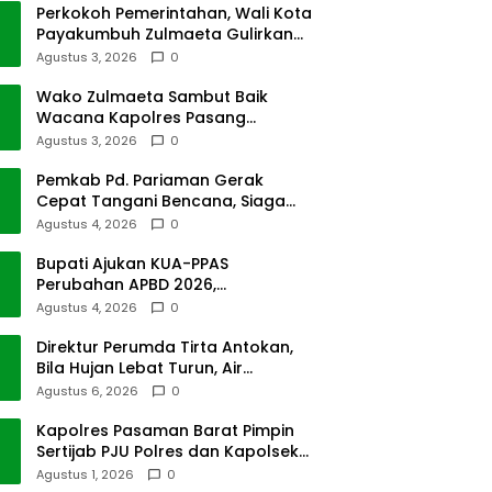
Perkokoh Pemerintahan, Wali Kota
Payakumbuh Zulmaeta Gulirkan
Jabatan
Agustus 3, 2026
0
Wako Zulmaeta Sambut Baik
Wacana Kapolres Pasang
Kamera Pantau Lalin
Agustus 3, 2026
0
Pemkab Pd. Pariaman Gerak
Cepat Tangani Bencana, Siaga
Cuaca Ekstrem
Agustus 4, 2026
0
Bupati Ajukan KUA-PPAS
Perubahan APBD 2026,
Pendapatan Pasbar Naik 15
Agustus 4, 2026
0
Persen
Direktur Perumda Tirta Antokan,
Bila Hujan Lebat Turun, Air
Dimatikan, Tak Bisa Diolah
Agustus 6, 2026
0
Kapolres Pasaman Barat Pimpin
Sertijab PJU Polres dan Kapolsek
Sungai Beremas
Agustus 1, 2026
0