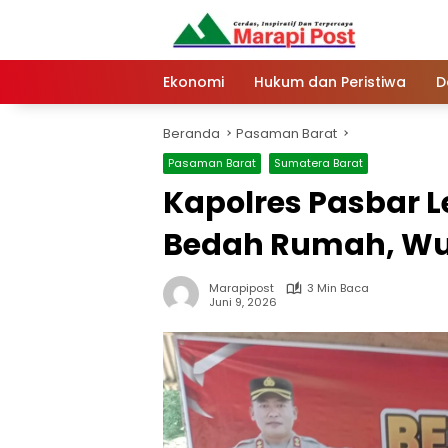
Langsung
ke
konten
Ekonomi
Hukum dan Peristiwa
D
Beranda
Pasaman Barat
Pasaman Barat
Sumatera Barat
Kapolres Pasbar 
Bedah Rumah, Wu
Marapipost
3 Min Baca
Juni 9, 2026