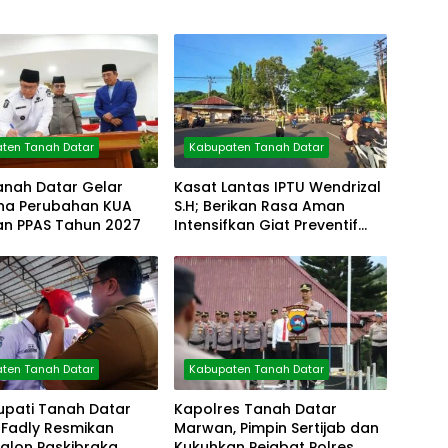
ten Tanah Datar
Kabupaten Tanah Datar
anah Datar Gelar
Kasat Lantas IPTU Wendrizal
rna Perubahan KUA
S.H; Berikan Rasa Aman
an PPAS Tahun 2027
Intensifkan Giat Preventif
Pagi
ten Tanah Datar
Kabupaten Tanah Datar
upati Tanah Datar
Kapolres Tanah Datar
Fadly Resmikan
Marwan, Pimpin Sertijab dan
Calon Paskibraka
Kukuhkan Pejabat Polres