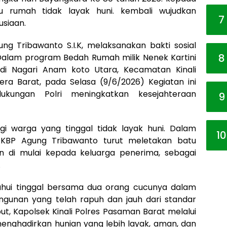
rumah tidak layak huni. kembali wujudkan
7
usiaan.
g Tribawanto S.I.K, melaksanakan bakti sosial
8
Dalam program Bedah Rumah milik Nenek Kartini
 di Nagari Anam koto Utara, Kecamatan Kinali
a Barat, pada Selasa (9/6/2026) Kegiatan ini
ukungan Polri meningkatkan kesejahteraan
9
gi warga yang tinggal tidak layak huni. Dalam
10
AKBP Agung Tribawanto turut meletakan batu
n di mulai kepada keluarga penerima, sebagai
.
tahui tinggal bersama dua orang cucunya dalam
ngunan yang telah rapuh dan jauh dari standar
ut, Kapolsek Kinali Polres Pasaman Barat melalui
ghadirkan hunian yang lebih layak, aman, dan