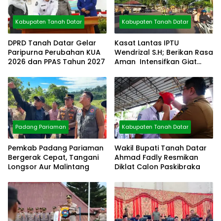
Kabupaten Tanah Datar
Kabupaten Tanah Datar
DPRD Tanah Datar Gelar
Kasat Lantas IPTU
Paripurna Perubahan KUA
Wendrizal S.H; Berikan Rasa
2026 dan PPAS Tahun 2027
Aman Intensifkan Giat
Preventif Pagi
Padang Pariaman
Kabupaten Tanah Datar
Pemkab Padang Pariaman
Wakil Bupati Tanah Datar
Bergerak Cepat, Tangani
Ahmad Fadly Resmikan
Longsor Aur Malintang
Diklat Calon Paskibraka