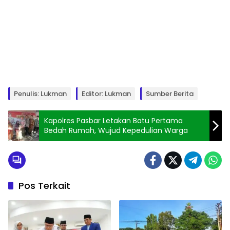
Penulis: Lukman
Editor: Lukman
Sumber Berita
Kapolres Pasbar Letakan Batu Pertama
Bedah Rumah, Wujud Kepedulian Warga
Pos Terkait