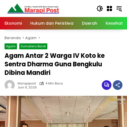
Langsung
ke
konten
Ekonomi
Hukum dan Peristiwa
Daerah
Kesehata
Beranda
Agam
Agam
Sumatera Barat
Agam Antar 2 Warga IV Koto ke
Sentra Dharma Guna Bengkulu
Dibina Mandiri
Marapipost
4 Min Baca
Juni 9, 2026