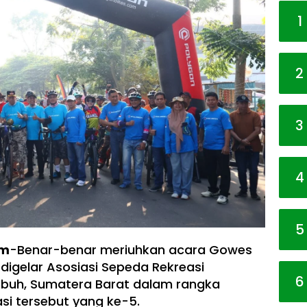
1
2
3
4
5
om
-Benar-benar meriuhkan acara Gowes
 digelar Asosiasi Sepeda Rekreasi
6
mbuh, Sumatera Barat dalam rangka
asi tersebut yang ke-5.