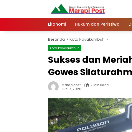
Langsung
ke
konten
Ekonomi
Hukum dan Peristiwa
D
Beranda
Kota Payakumbuh
Kota Payakumbuh
Sukses dan Meria
Gowes Silaturahmi
Marapipost
2 Min Baca
Juni 7, 2026