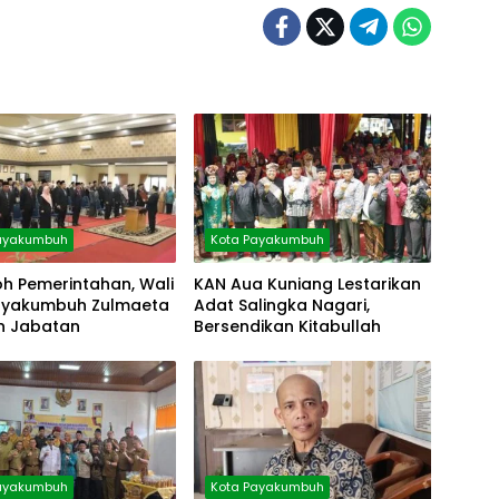
Payakumbuh
Kota Payakumbuh
h Pemerintahan, Wali
KAN Aua Kuniang Lestarikan
ayakumbuh Zulmaeta
Adat Salingka Nagari,
an Jabatan
Bersendikan Kitabullah
Payakumbuh
Kota Payakumbuh