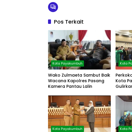
Pos Terkait
Kota Payakumbuh
Kota 
Wako Zulmaeta Sambut Baik
Perkoko
Wacana Kapolres Pasang
Kota P
Kamera Pantau Lalin
Gulirk
Kota Payakumbuh
Kota 