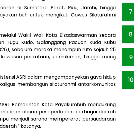
aerah di Sumatera Barat, Riau, Jambi, hingga
7
ayakumbuh untuk mengikuti Gowes Silaturahmi
8
elalui Wakil Wali Kota Elzadaswarman secara
an Tugu Kudo, Galanggang Pacuan Kuda Kubu
026), sebelum mereka menempuh rute sejauh 25
9
h kawasan perkotaan, pemukiman, hingga ruang
istensi ASRI dalam mengampanyekan gaya hidup
10
ekaligus membangun silaturahmi antarkomunitas
 ASRI. Pemerintah Kota Payakumbuh mendukung
. Kehadiran ribuan pesepeda dari berbagai daerah
ampu menjadi sarana mempererat persaudaraan
daerah,” katanya.