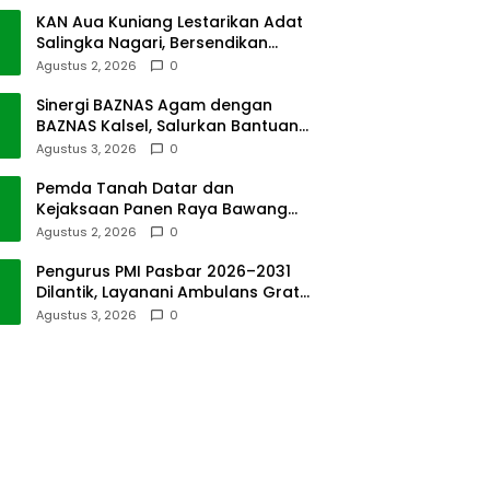
KAN Aua Kuniang Lestarikan Adat
Salingka Nagari, Bersendikan
Kitabullah
Agustus 2, 2026
0
Sinergi BAZNAS Agam dengan
BAZNAS Kalsel, Salurkan Bantuan
Bencana Alam
Agustus 3, 2026
0
Pemda Tanah Datar dan
Kejaksaan Panen Raya Bawang
Merah di Sawah Tangah
Agustus 2, 2026
0
Pengurus PMI Pasbar 2026–2031
Dilantik, Layanani Ambulans Gratis
ke Padang
Agustus 3, 2026
0