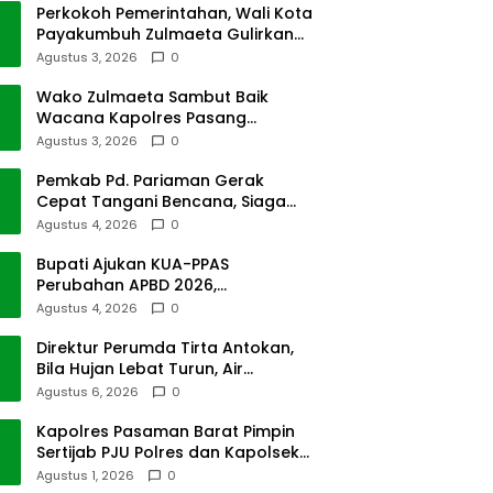
Perkokoh Pemerintahan, Wali Kota
Payakumbuh Zulmaeta Gulirkan
Jabatan
Agustus 3, 2026
0
Wako Zulmaeta Sambut Baik
Wacana Kapolres Pasang
Kamera Pantau Lalin
Agustus 3, 2026
0
Pemkab Pd. Pariaman Gerak
Cepat Tangani Bencana, Siaga
Cuaca Ekstrem
Agustus 4, 2026
0
Bupati Ajukan KUA-PPAS
Perubahan APBD 2026,
Pendapatan Pasbar Naik 15
Agustus 4, 2026
0
Persen
Direktur Perumda Tirta Antokan,
Bila Hujan Lebat Turun, Air
Dimatikan, Tak Bisa Diolah
Agustus 6, 2026
0
Kapolres Pasaman Barat Pimpin
Sertijab PJU Polres dan Kapolsek
Sungai Beremas
Agustus 1, 2026
0