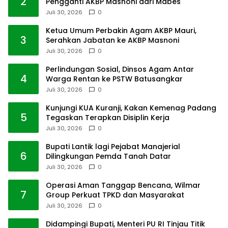
2
Pengganti AKBP Masnoni dari Mabes
Juli 30, 2026
0
Ketua Umum Perbakin Agam AKBP Mauri,
3
Serahkan Jabatan ke AKBP Masnoni
Juli 30, 2026
0
Perlindungan Sosial, Dinsos Agam Antar
4
Warga Rentan ke PSTW Batusangkar
Juli 30, 2026
0
Kunjungi KUA Kuranji, Kakan Kemenag Padang
5
Tegaskan Terapkan Disiplin Kerja
Juli 30, 2026
0
Bupati Lantik lagi Pejabat Manajerial
6
Dilingkungan Pemda Tanah Datar
Juli 30, 2026
0
Operasi Aman Tanggap Bencana, Wilmar
7
Group Perkuat TPKD dan Masyarakat
Juli 30, 2026
0
Didampingi Bupati, Menteri PU RI Tinjau Titik