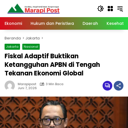
Langsung
ke
konten
Ekonomi
Hukum dan Peristiwa
Daerah
Kesehata
Beranda
Jakarta
Jakarta
Nasional
Fiskal Adaptif Buktikan
Ketangguhan APBN di Tengah
Tekanan Ekonomi Global
Marapipost
3 Min Baca
Juni 7, 2026