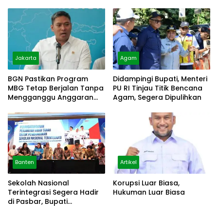
Pelosok
Disiapkan
Jakarta
Agam
BGN Pastikan Program
Didampingi Bupati, Menteri
MBG Tetap Berjalan Tanpa
PU RI Tinjau Titik Bencana
Mengganggu Anggaran
Agam, Segera Dipulihkan
Pendidikan
Banten
Artikel
Sekolah Nasional
Korupsi Luar Biasa,
Terintegrasi Segera Hadir
Hukuman Luar Biasa
di Pasbar, Bupati
Tandatangani NPHD