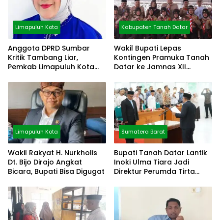
Limapuluh Kota
Kabupaten Tanah Datar
Anggota DPRD Sumbar
Wakil Bupati Lepas
Kritik Tambang Liar,
Kontingen Pramuka Tanah
Pemkab Limapuluh Kota
Datar ke Jamnas XII
Pilih Diam
Cibubur
Limapuluh Kota
Sumatera Barat
Wakil Rakyat H. Nurkholis
Bupati Tanah Datar Lantik
Dt. Bijo Dirajo Angkat
Inoki Ulma Tiara Jadi
Bicara, Bupati Bisa Digugat
Direktur Perumda Tirta
Alami