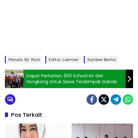
Penulis: By. Roni
Editor: Lukman
Sumber Berita
Dapat Perhatian, 500 School Kit dari
Hongkong Untuk Siswa Terdampak Galodo
Pos Terkait