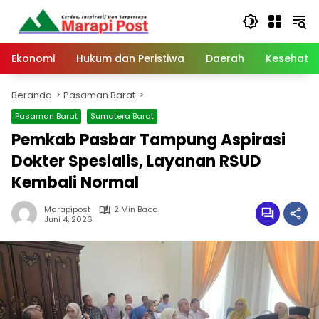
Langsung
ke
konten
Ekonomi
Hukum dan Peristiwa
Daerah
Kesehata
Beranda
Pasaman Barat
Pasaman Barat
Sumatera Barat
Pemkab Pasbar Tampung Aspirasi
Dokter Spesialis, Layanan RSUD
Kembali Normal
Marapipost
2 Min Baca
Juni 4, 2026