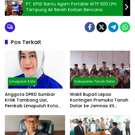
PT. KPSE Bantu Agam Portable WTP 500 LPH
Tampung Air Bersih Korban Bencana
Pos Terkait
Limapuluh Kota
Kabupaten Tanah Datar
Anggota DPRD Sumbar
Wakil Bupati Lepas
Kritik Tambang Liar,
Kontingen Pramuka Tanah
Pemkab Limapuluh Kota
Datar ke Jamnas XII
Pilih Diam
Cibubur