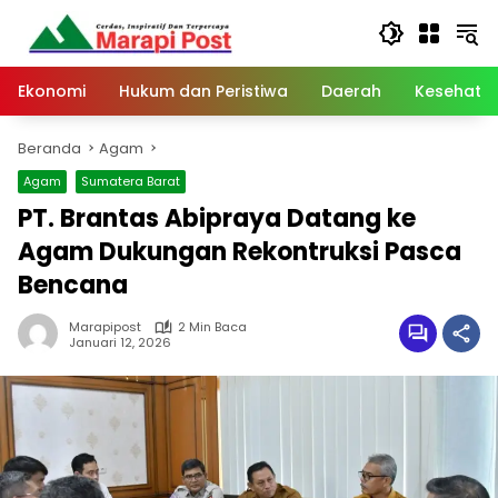
Langsung
ke
konten
Ekonomi
Hukum dan Peristiwa
Daerah
Kesehata
Beranda
Agam
Agam
Sumatera Barat
PT. Brantas Abipraya Datang ke
Agam Dukungan Rekontruksi Pasca
Bencana
Marapipost
2 Min Baca
Januari 12, 2026