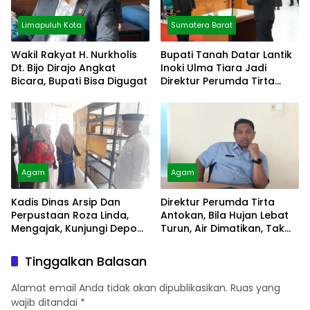
Limapuluh Kota
Sumatera Barat
Wakil Rakyat H. Nurkholis
Bupati Tanah Datar Lantik
Dt. Bijo Dirajo Angkat
Inoki Ulma Tiara Jadi
Bicara, Bupati Bisa Digugat
Direktur Perumda Tirta
Alami
Agam
Agam
Kadis Dinas Arsip Dan
Direktur Perumda Tirta
Perpustaan Roza Linda,
Antokan, Bila Hujan Lebat
Mengajak, Kunjungi Depo
Turun, Air Dimatikan, Tak
Arsip
Bisa Diolah
Tinggalkan Balasan
Alamat email Anda tidak akan dipublikasikan.
Ruas yang
wajib ditandai
*