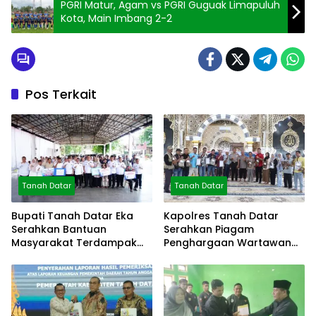
PGRI Matur, Agam vs PGRI Guguak Limapuluh
Kota, Main Imbang 2-2
Pos Terkait
Tanah Datar
Tanah Datar
Bupati Tanah Datar Eka
Kapolres Tanah Datar
Serahkan Bantuan
Serahkan Piagam
Masyarakat Terdampak
Penghargaan Wartawan
Bencana
Mitra Polres