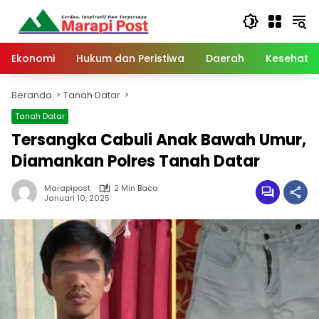
Langsung
ke
konten
Ekonomi
Hukum dan Peristiwa
Daerah
Kesehata
Beranda
Tanah Datar
Tanah Datar
Tersangka Cabuli Anak Bawah Umur,
Diamankan Polres Tanah Datar
Marapipost
2 Min Baca
Januari 10, 2025