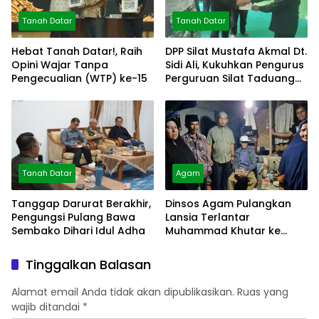
Tanah Datar
Tanah Datar
Hebat Tanah Datar!, Raih
DPP Silat Mustafa Akmal Dt.
Opini Wajar Tanpa
Sidi Ali, Kukuhkan Pengurus
Pengecualian (WTP) ke-15
Perguruan Silat Taduang
Bangkeh
Tanah Datar
Agam
Tanggap Darurat Berakhir,
Dinsos Agam Pulangkan
Pengungsi Pulang Bawa
Lansia Terlantar
Sembako Dihari Idul Adha
Muhammad Khutar ke
Tanah Datar
Tinggalkan Balasan
Alamat email Anda tidak akan dipublikasikan.
Ruas yang
wajib ditandai
*