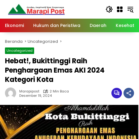
Langsung
ke
konten
Ekonomi
Hukum dan Peristiwa
Daerah
Kesehata
Beranda
Uncategorized
Uncategorized
Hebat!, Bukittinggi Raih
Penghargaan Emas AKI 2024
Kategori Kota
Marapipost
2 Min Baca
Desember 19, 2024