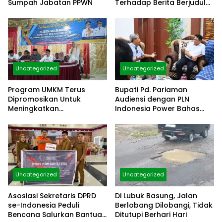
Sumpah Jabatan PPWN
Terhadap Berita Berjudul
“Belum Ada Klarifikasi
Dugaan Langgar Hukum
Dinding Gedung Diatas
Pagar”
Uncategorized
Uncategorized
Program UMKM Terus
Bupati Pd. Pariaman
Dipromosikan Untuk
Audiensi dengan PLN
Meningkatkan
Indonesia Power Bahas
Kesejahteraan Masyrakat
Penetapan Huntap
Uncategorized
Uncategorized
Asosiasi Sekretaris DPRD
Di Lubuk Basung, Jalan
se-Indonesia Peduli
Berlobang Dilobangi, Tidak
Bencana Salurkan Bantua
Ditutupi Berhari Hari