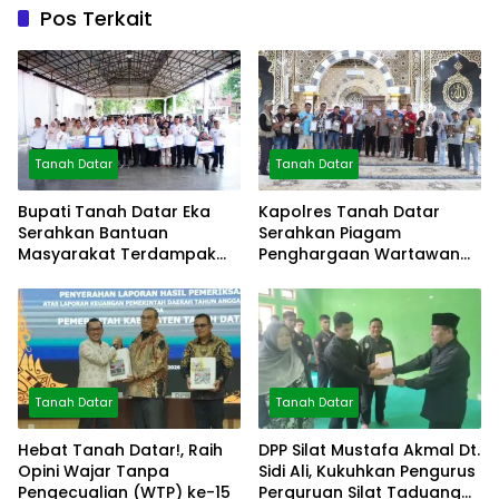
Pos Terkait
Tanah Datar
Tanah Datar
Bupati Tanah Datar Eka
Kapolres Tanah Datar
Serahkan Bantuan
Serahkan Piagam
Masyarakat Terdampak
Penghargaan Wartawan
Bencana
Mitra Polres
Tanah Datar
Tanah Datar
Hebat Tanah Datar!, Raih
DPP Silat Mustafa Akmal Dt.
Opini Wajar Tanpa
Sidi Ali, Kukuhkan Pengurus
Pengecualian (WTP) ke-15
Perguruan Silat Taduang