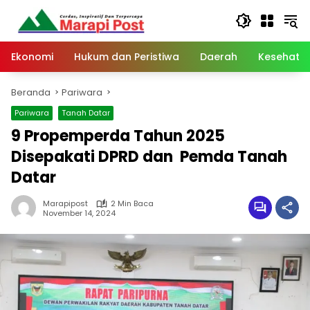
Langsung
ke
konten
Ekonomi
Hukum dan Peristiwa
Daerah
Kesehata
Beranda
Pariwara
Pariwara
Tanah Datar
9 Propemperda Tahun 2025
Disepakati DPRD dan Pemda Tanah
Datar
Marapipost
2 Min Baca
November 14, 2024