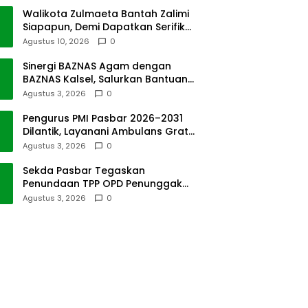
Persen
Walikota Zulmaeta Bantah Zalimi
Siapapun, Demi Dapatkan Serifikat
Atas Tanah Pasar Payakumbuh
Agustus 10, 2026
0
Sinergi BAZNAS Agam dengan
BAZNAS Kalsel, Salurkan Bantuan
Bencana Alam
Agustus 3, 2026
0
Pengurus PMI Pasbar 2026–2031
Dilantik, Layanani Ambulans Gratis
ke Padang
Agustus 3, 2026
0
Sekda Pasbar Tegaskan
Penundaan TPP OPD Penunggak
Pajak Kendaraan Dinas
Agustus 3, 2026
0