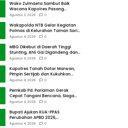
Wako Zulmaeta Sambut Baik
Wacana Kapolres Pasang
Kamera Pantau Lalin
Agustus 3, 2026
0
Wakapolda NTB Gelar Kegiatan
Polmas di Kelurahan Taman Sari
Ampenan
Agustus 4, 2026
0
MBG Dikebut di Daerah Tinggi
Stunting, Ahli Gizi Digandeng dan
Riset Disiapkan
Agustus 4, 2026
0
Kapolres Tanah Datar Marwan,
Pimpin Sertijab dan Kukuhkan
Pejabat Polres
Agustus 4, 2026
0
Pemkab Pd. Pariaman Gerak
Cepat Tangani Bencana, Siaga
Cuaca Ekstrem
Agustus 4, 2026
0
Bupati Ajukan KUA-PPAS
Perubahan APBD 2026,
Pendapatan Pasbar Naik 15
Agustus 4, 2026
0