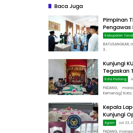
Baca Juga
Pimpinan T
Pengawas D
Kabupaten Tana
BATUSANGKAR, m
3…
Kunjungi K
Tegaskan T
Kota Padang
J
PADANG, mara
Kemenag) Kota
Kepala Lap
Kunjungi O
Agam
Juli 23,
PADANG, marapi