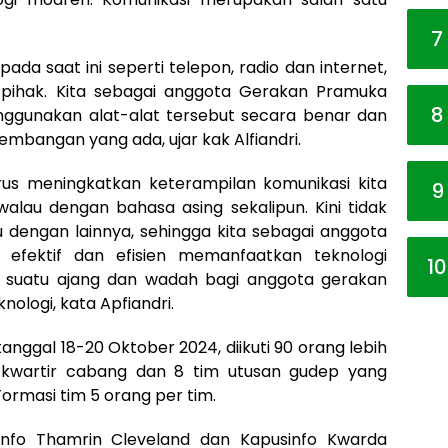
7
ada saat ini seperti telepon, radio dan internet,
 pihak. Kita sebagai anggota Gerakan Pramuka
8
gunakan alat-alat tersebut secara benar dan
mbangan yang ada, ujar kak Alfiandri.
rus meningkatkan keterampilan komunikasi kita
9
lau dengan bahasa asing sekalipun. Kini tidak
u dengan lainnya, sehingga kita sebagai anggota
 efektif dan efisien memanfaatkan teknologi
10
 suatu ajang dan wadah bagi anggota gerakan
logi, kata Apfiandri.
nggal 18-20 Oktober 2024, diikuti 90 orang lebih
an kwartir cabang dan 8 tim utusan gudep yang
Formasi tim 5 orang per tim.
nfo Thamrin Cleveland dan Kapusinfo Kwarda