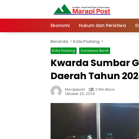
Langsung
ke
konten
Ekonomi
Hukum dan Peristiwa
D
Beranda
Kota Padang
Kota Padang
Sumbawa Barat
Kwarda Sumbar Ge
Daerah Tahun 202
Marapipost
2 Min Baca
Oktober 20, 2024