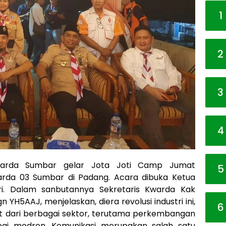
1
2
3
4
arda Sumbar gelar Jota Joti Camp Jumat
5
warda 03 Sumbar di Padang. Acara dibuka Ketua
ndri. Dalam sanbutannya Sekretaris Kwarda Kak
gn YH5AAJ, menjelaskan, diera revolusi industri ini,
6
t dari berbagai sektor, terutama perkembangan
logi modren. Komunikasi merupakan salah satu