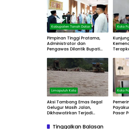
Kabupaten Tanah Datar
Kota P
Pimpinan Tinggi Pratama,
Kunjung
Administrator dan
Kemena
Pengawas Dilantik Bupati
Terapka
Tanah Datar
Limapuluh Kota
Kota 
Aksi Tambang Emas Ilegal
Pemeri
Gelugur Masih Jalan,
Payaku
Dikhawatirkan Terjadi
Pasar 
Bencana
Tinggalkan Balasan