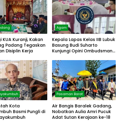
adang
Agam
i KUA Kuranji, Kakan
Kepala Lapas Kelas IIB Lubuk
g Padang Tegaskan
Basung Budi Suharto
n Disiplin Kerja
Kunjungi Opini Ombudsman
RI
Payakumbuh
Pasaman Barat
ntah Kota
Air Bangis Baralek Gadang,
mbuh Basmi Pungli di
Nobatkan Aulia Amri Pucuk
Payakumbuh
Adat Sutan Kerajaan ke-18